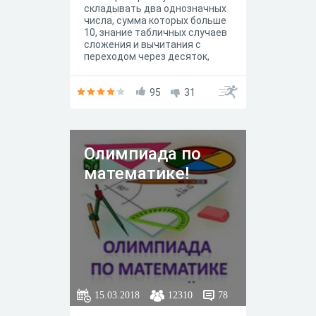
складывать два однозначных
числа, сумма которых больше
10, знание табличных случаев
сложения и вычитания с
переходом через десяток,
умение находить неизвестные
слагаемое, уменьшаемое,
вычитаемое, владение
95
31
математической
терминологией.
Олимпиада по
математике!
15.03.2018
12310
78