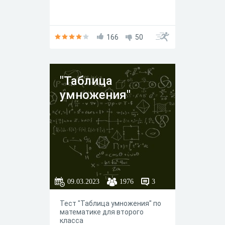
166
50
"Таблица
умножения"
09.03.2023
1976
3
Тест "Таблица умножения" по
математике для второго
класса