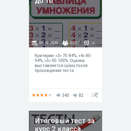
до 10
04.10.2020
49617
34
Критерии: «3» 75-84%, «4» 85-
94%, «5» 95-100%. Оценка
выставляется сразу после
прохождения теста.
340
82
Итоговый тест за
курс 2 класса.