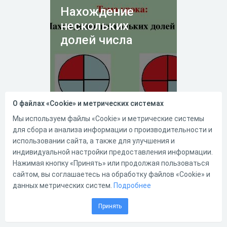
Нахождение
нескольких
долей числа
О файлах «Cookie» и метрических системах
05.04.2020
456
0
Мы используем файлы «Cookie» и метрические системы
для сбора и анализа информации о производительности и
Задания по математике
использовании сайта, а также для улучшения и
"Нахождение долей числа" 2
индивидуальной настройки предоставления информации.
класс
......................................................................
Нажимая кнопку «Принять» или продолжая пользоваться
...............................
сайтом, вы соглашаетесь на обработку файлов «Cookie» и
данных метрических систем.
Подробнее
0
0
Принять