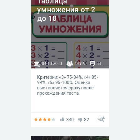
таблица
умножения от 2
до 10
04.10.2020
49619
34
Критерии: «3» 75-84%, «4» 85-
94%, «5» 95-100%. Оценка
выставляется сразу после
прохождения теста.
340
82