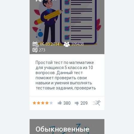
06.03.2014
109438
273
Простой тест по математике
для учащихся 5 класса из 10
вопросов. Данный тест
поможет проверить свои
навыки и умения выполнять
тестовые задания, проверить
знания учащихся по темам
"Десятичная запись дробных
чисел", "Сравнение
380
209
десятичных дробей",
"Сложение и вычитание
десятичных дробей".
Обыкновенные