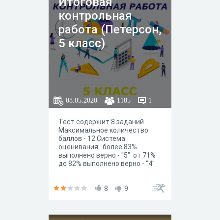
Итоговая
контрольная
работа (Петерсон,
5 класс)
08.05.2020
1185
1
Тест содержит 8 заданий.
Максимальное количество
баллов - 12.Система
оценивания: более 83%
выполнено верно - "5" от 71%
до 82% выполнено верно - "4"
от 50% до 70% выполнено
верно - "3" менее 50%
выполнено верно - "2" Оценка
8
9
выставляется автоматически.