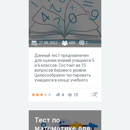
27.09.2022
689
2
Данный тест предназначен
для оценки знаний учащихся 5
и 6 классов. Состоит из 15
вопросов базового уровня.
Целесообразно тестировать
учащихся в конце учебного
года 5 класса или вначале 6
класса, при повторении
изученного материала
4
10
Тест по
математике для