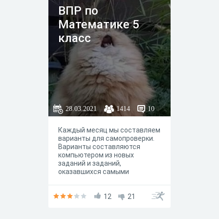
ВПР по
Математике 5
класс
28.03.2021
1414
10
Каждый месяц мы составляем
варианты для самопроверки.
Варианты составляются
компьютером из новых
заданий и заданий,
оказавшихся самыми
сложными по результатам
предудущего месяца. По
окончании работы система
12
21
проверит ваши ответы,
покажет правильные решения