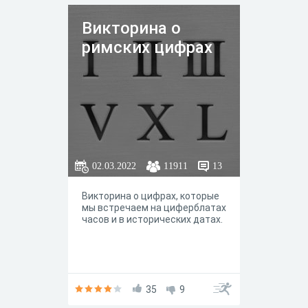
и выставит оценку.Чтобы
целенаправленно
Викторина о
тренироваться
по определённым темам,
римских цифрах
вы можете составить вариант
из необходимого количества
заданий по конкретным
разделам задачного каталога.
Для быстрого составления
типового варианта
используйте кнопки справа.
02.03.2022
11911
13
Викторина о цифрах, которые
мы встречаем на циферблатах
часов и в исторических датах.
35
9