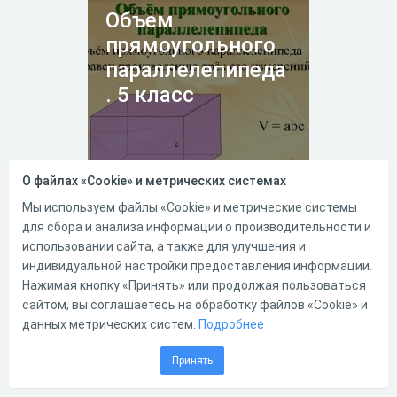
Объем
прямоугольного
параллелепипеда
. 5 класс
О файлах «Cookie» и метрических системах
10.05.2020
3017
2
Мы используем файлы «Cookie» и метрические системы
для сбора и анализа информации о производительности и
Данный тест предназначен
использовании сайта, а также для улучшения и
для закрепления материала по
индивидуальной настройки предоставления информации.
теме "Объем прямоугольного
параллелепипеда" 5 класс.
Нажимая кнопку «Принять» или продолжая пользоваться
Очень внимательно читайте
сайтом, вы соглашаетесь на обработку файлов «Cookie» и
задание и инструкцию к
данных метрических систем.
Подробнее
работе. Желаю удачи!!!
5
13
Принять