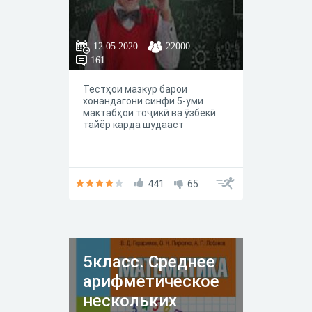
12.05.2020
22000
161
Тестҳои мазкур барои
хонандагони синфи 5-уми
мактабҳои тоҷикӣ ва ӯзбекӣ
тайёр карда шудааст
441
65
5класс. Среднее
арифметическое
нескольких