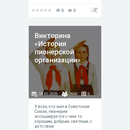
учебники, фильмы,
виртуальные музеи, интернет-
статьи
0
0
Викторина
«История
пионерской
организации»
18.05.2020
3660
0
У всех, кто жил в Советском
Союзе, пионерия
ассоциируется с чем-то
хорошим, добрым, светлым, с
детством.