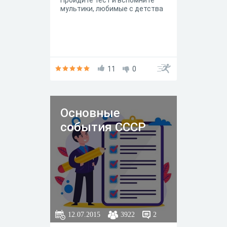
Пройдите тест и вспомните
мультики, любимые с детства
11
0
Основные
события СССР
12.07.2015
3922
2