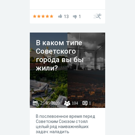
13
1
В каком типе
Советского
города вы бы
жили?
25.05.2020
104
1
В послевоенное время перед
Советским Союзом стоял
целый ряд наиважнейших
задач: наладить