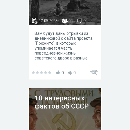
17.05.2023
11
0
Вам будут даны отрывки из
дневниковой с сайта проекта
"Прожито", в которых
упоминается часть
повседневной жизнь
советского двора в разные
периоды. В помощь вам будут
даны тематические картинки.
Попробуйте атрибутировать
0
0
приведенные отрывки из
дневников. В ответе
указывайте десятилетие !!!!
(вот так: "1910", "1920").
10 интересных
фактов об СССР