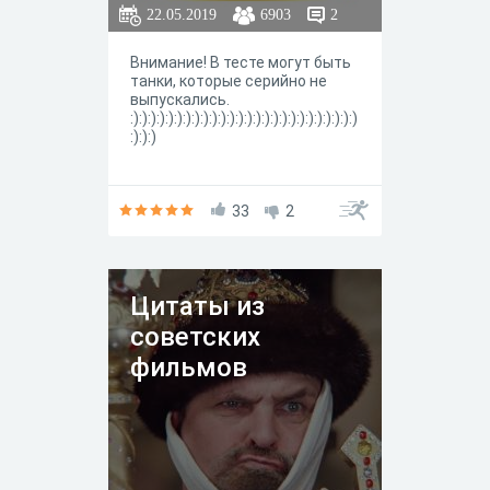
22.05.2019
6903
2
Внимание! В тесте могут быть
танки, которые серийно не
выпускались.
:):):):):):):):):):):):):):):):):):):):):):):):):):)
:):):)
33
2
Цитаты из
советских
фильмов