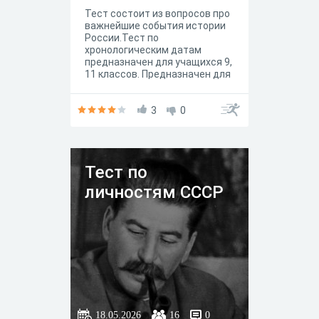
Тест состоит из вопросов про
важнейшие события истории
России.Тест по
хронологическим датам
предназначен для учащихся 9,
11 классов. Предназначен для
проверки знаний.
Предлагается учащимся после
изучения всех разделов темы.
3
0
Охватывает все основные
вопросы и разделы темы.
Тест по
личностям СССР
18.05.2026
16
0