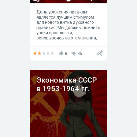
Дань уважения предкам
является лучшим стимулом
для нового витка духовного
развития. Мы должны помнить
уроки прошлого и,
основываясь на этом знании,
предотвращать конфликты,
способные превращаться в
острейшие межнациональные
8
35
столкновения, разрывающие и
губящие страну.
Экономика СССР
в 1953-1964 гг.