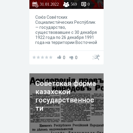
31.01.2022
569
0
Сою́з Сове́тских
Социалисти́ческих Респу́блик
— государство,
существовавшее с 30 декабря
1922 года по 26 декабря 1991
года на территории Восточной
Европы, Северной Азии, части
Центральной и Восточной
Азии.
0
0
Советская форма
казахской
государственнос
ти