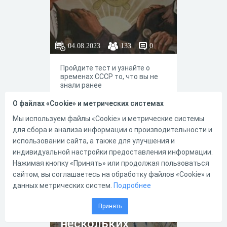
04.08.2023
133
0
Пройдите тест и узнайте о
временах СССР то, что вы не
знали ранее
О файлах «Cookie» и метрических системах
Мы используем файлы «Cookie» и метрические системы
для сбора и анализа информации о производительности и
0
0
использовании сайта, а также для улучшения и
индивидуальной настройки предоставления информации.
Нажимая кнопку «Принять» или продолжая пользоваться
сайтом, вы соглашаетесь на обработку файлов «Cookie» и
О культуре 1920-
данных метрических систем.
Подробнее
1930-хх гг в
России в
Принять
нескольких