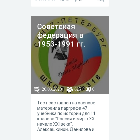
Советская
федерация в
1953-1991 гг.
26.03.2020
625
0
Тест составлен на оаснове
матераила парграфа 47
учебника по истории для 11
клаасов "Россия и мир в XX -
начале XXI века".
Алексашкиной, Данилова и
Касулиной.