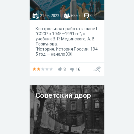
1991 гг.
Контрольная
21.03.2023
6550
0
работа №1.
Контрольнаят работа к главе I
"СССР в 1945—1991 гг."; к
учебник В. Р. Мединского, А. В.
Торкунова.
"История. История России. 194
5 год — начало XXI
века. 11 класс." — М. :
Просвещение, 2023 год. год.
8
16
Советский двор