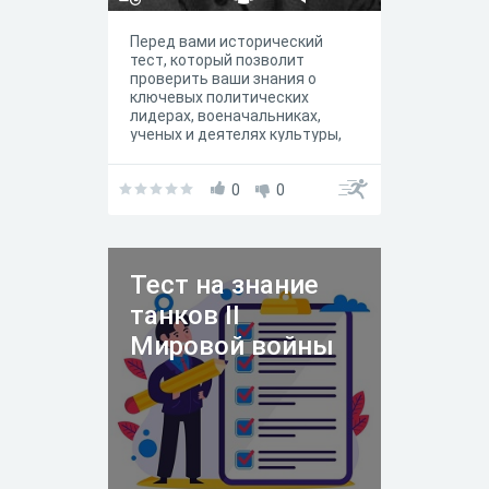
Перед вами исторический
тест, который позволит
проверить ваши знания о
ключевых политических
лидерах, военачальниках,
ученых и деятелях культуры,
определявших судьбу
Советского Союза на
протяжении его
0
0
существования.
Тест на знание
танков II
Мировой войны