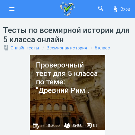
Вход
Тесты по всемирной истории для
5 класса онлайн
Онлайн тесты
Всемирная история
5 класс
Проверочный
тест для 5 класса
по теме:
"Древний Рим".
27.10.2020
36460
81