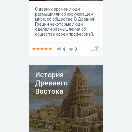
С давних времен люди
размышляли об окружающем
мире, об обществе. В Древней
Греции некоторые люди
сделали размышления об
обществе своей профессией.
Таких людей
называли философами, то
есть «любителями мудрости».
4
0
Философы размышляли над
сложными вопросами: как
устроен мир, что есть человек
в этом мире, что такое вера и
История
знание, как возникли и
организовались государства.
Древнего
Наиболее известными
философами Древней Греции
Востока
были Сократ, Платон,
Аристотель.