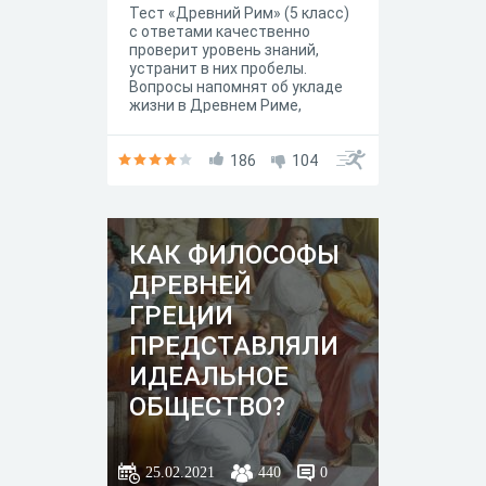
Тест «Древний Рим» (5 класс)
с ответами качественно
проверит уровень знаний,
устранит в них пробелы.
Вопросы напомнят об укладе
жизни в Древнем Риме,
первых поселениях на его
территории и правителях. С
помощью заданий можно
186
104
разобраться в укладе
древнейших законодательных
органах страны, восстановить
хронологию событий,
КАК ФИЛОСОФЫ
обозначить основные
исторические личности. Тест
ДРЕВНЕЙ
по теме «Древний Рим» по
истории поможет
ГРЕЦИИ
самостоятельно
ПРЕДСТАВЛЯЛИ
подготовиться к проверочной
работе. Количество попыток
ИДЕАЛЬНОЕ
неограничено. Удачи!!!
ОБЩЕСТВО?
25.02.2021
440
0