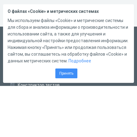
О файлах «Cookie» и метрических системах
Мы используем файлы «Cookie» и метрические системы
для сбора и анализа информации о производительности и
использовании сайта, а также для улучшения и
Русский
индивидуальной настройки предоставления информации.
Справка
Нажимая кнопку «Принять» или продолжая пользоваться
сайтом, вы соглашаетесь на обработку файлов «Cookie» и
Форма обратной связи
данных метрических систем.
Подробнее
Контакты
Принять
Тарифы
Конструктор тестов
Конструктор опросов
Конструктор кроссвордов
Диалоговые тренажёры
Комплексные задания
Система Дистанционного Обучения