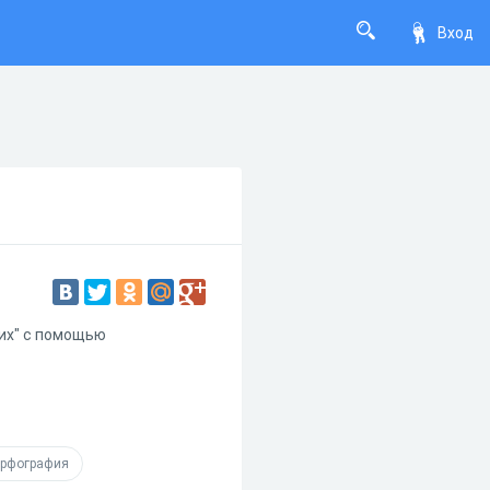
Вход
щих" с помощью
рфография