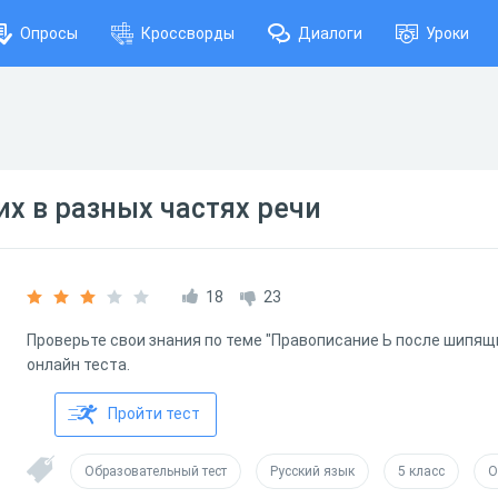
Опросы
Кроссворды
Диалоги
Уроки
х в разных частях речи
18
23
Проверьте свои знания по теме "Правописание Ь после шипя
онлайн теста.
Пройти тест
Образовательный тест
Русский язык
5 класс
О