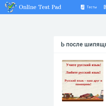
Online Test Pad
Тесты
Ь после шипящи