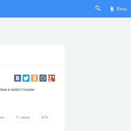
Вход
иями и животными.
асс
11 класс
ЕГЭ