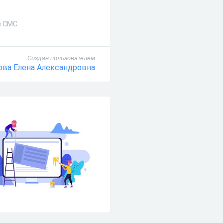
з СМС
Создан пользователем
ова Елена Александровна