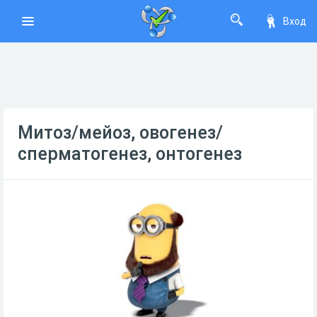
Вход
Митоз/мейоз, овогенез/
сперматогенез, онтогенез