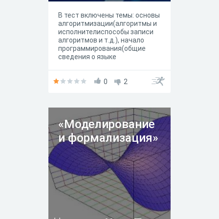
В тест включены темы: основы
алгоритмизации(алгоритмы и
исполнителиспособы записи
алгоритмов и т.д.), начало
программирования(общие
сведения о языке
программирования Паскаль) и
моделирование и
формализация(моделировани
0
2
е как метод познания и т.д)
«Моделирование
и формализация»