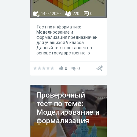
14.02.2020
220
0
Тест по информатике
Моделирование и
формализация предназначен
для учащихся 9 класса.
Данный тест составлен на
основе государственного
образовательного стандарта
по информатике по учебнику
Л.Босовой 9 класс.
0
0
Проверочный
тест по теме:
Моделирование и
формализация