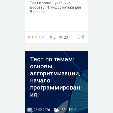
Тест к главе 1 учебника
Босова Л.Л. Информатика для
9 класса...
3
20
Тест по темам:
основы
алгоритмизации,
начало
программирован
ия,
моделирование и
формализация.
26.02.2020
155
0