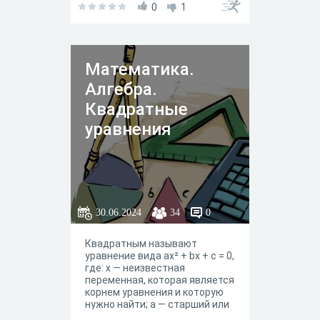
0
1
Математика.
Алгебра.
Квадратные
уравнения
30.06.2024
34
0
Квадратным называют
уравнение вида ax² + bx + c = 0,
где: х — неизвестная
переменная, которая является
корнем уравнения и которую
нужно найти; а — старший или
первый числовой