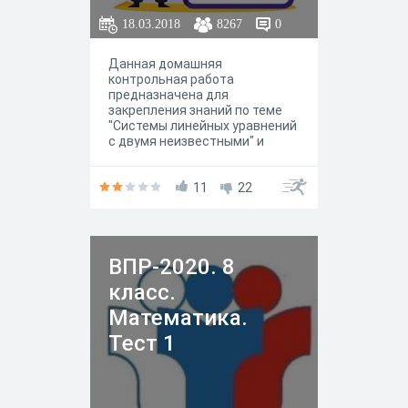
18.03.2018
8267
0
Данная домашняя
контрольная работа
предназначена для
закрепления знаний по теме
"Системы линейных уравнений
с двумя неизвестными" и
рассчитана на 40 минут.
Задания разного уровня
сложности и требуют
11
22
внимательного подхода к ним.
ВПР-2020. 8
класс.
Математика.
Тест 1