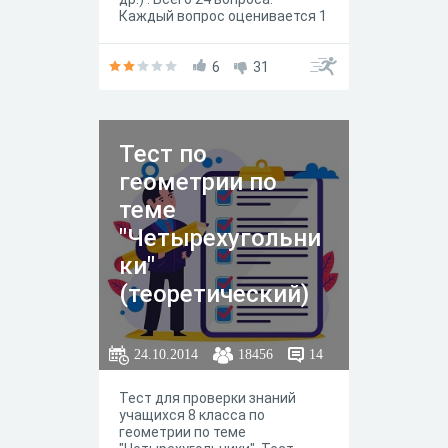
Каждый вопрос оценивается 1
- 4 баллами в зависимости от
сложности вопроса. Всего
можно набрать 48 баллов. По
6
31
мере прохождения теста
тестируемый может видеть
количество правильных и
данных им неправильных
Тест по
ответов. После прохождения
теста можно просмотреть,
геометрии по
какие ответы были
правильными.
теме
"Четырехугольни
ки"
(теоретический)
для 8 класса
24.10.2014
18456
14
Тест для проверки знаний
учащихся 8 класса по
геометрии по теме