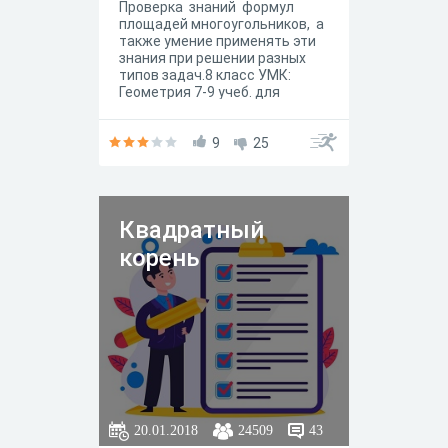
Проверка знаний формул
площадей многоугольников, а
также умение применять эти
знания при решении разных
типов задач.8 класс УМК:
Геометрия 7-9 учеб. для
общеобразоват. учреждений/
Л.С. Атанасян, В.Ф. Бутузов,
С.Б.Кадомцев и др. - М.:
9
25
Просвещение,2011г
Квадратный
корень
20.01.2018
24509
43