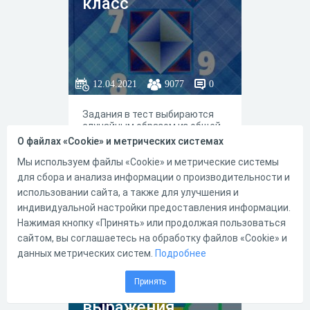
класс
12.04.2021
9077
0
Задания в тест выбираются
случайным образом из общей
базы заданий. Критерии: "3" 50-
О файлах «Cookie» и метрических системах
69%, "4" 70-90%, "5" 91-100%.
Оценка выставляется сразу
Мы используем файлы «Cookie» и метрические системы
после прохождения теста.
для сбора и анализа информации о производительности и
использовании сайта, а также для улучшения и
индивидуальной настройки предоставления информации.
31
19
Нажимая кнопку «Принять» или продолжая пользоваться
сайтом, вы соглашаетесь на обработку файлов «Cookie» и
данных метрических систем.
Подробнее
Математика_8
Принять
Рациональные
выражения,