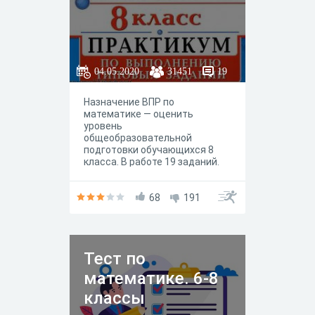
04.05.2020
31451
19
Назначение ВПР по
математике — оценить
уровень
общеобразовательной
подготовки обучающихся 8
класса. В работе 19 заданий.
14 заданий курса алгебре и 5
заданий курса геометрии.
Максимальное количество
68
191
баллов 25.
Тест по
математике. 6-8
классы