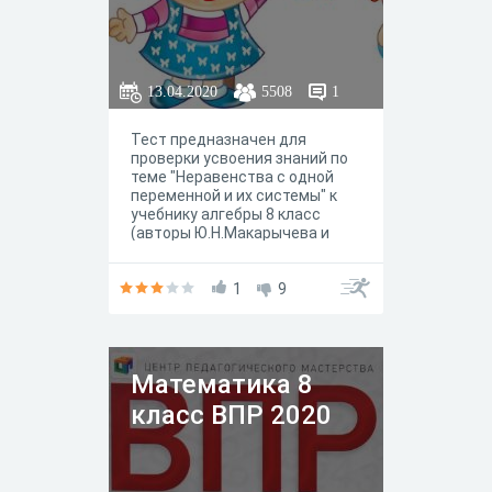
13.04.2020
5508
1
Тест предназначен для
проверки усвоения знаний по
теме "Неравенства с одной
переменной и их системы" к
учебнику алгебры 8 класс
(авторы Ю.Н.Макарычева и
др.). Содержит как задания
базового уровня, так и задания
повышенного уровня.
1
9
Математика 8
класс ВПР 2020