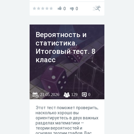
коэффициент, который не
должен быть равен нулю
0
0
(иначе уравнение перестаёт
быть квадратным и
становится линейным); b —
второй числовой
Вероятность и
коэффициент; с — свободный
член уравнения.
статистика.
Итоговый тест. 8
класс
21.05.2026
129
0
Этот тест поможет проверить,
насколько хорошо вы
ориентируетесь в двух важных
разделах математики —
теории вероятностей и
основах теории графов. Вас