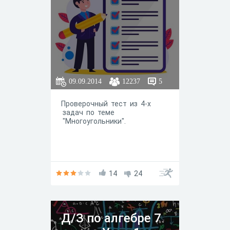
09.09.2014
12237
5
Проверочный тест из 4-x
задач по теме
"Многоугольники".
14
24
Д/З по алгебре 7