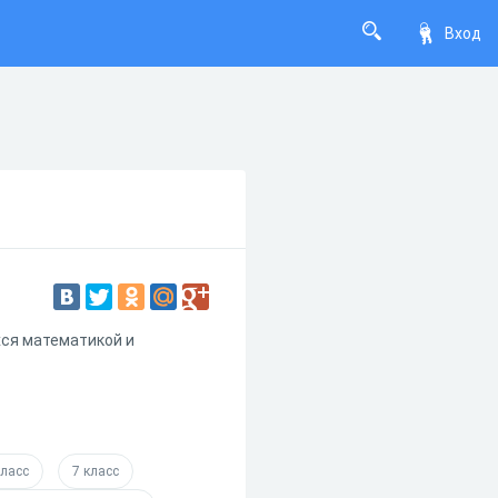
Вход
хся математикой и
класс
7 класс