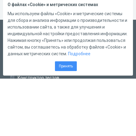
О файлах «Cookie» и метрических системах
Мы используем файлы «Cookie» и метрические системы
для сбора и анализа информации о производительности и
использовании сайта, а также для улучшения и
Русский
индивидуальной настройки предоставления информации.
Справка
Нажимая кнопку «Принять» или продолжая пользоваться
сайтом, вы соглашаетесь на обработку файлов «Cookie» и
Форма обратной связи
данных метрических систем.
Подробнее
Контакты
Принять
Тарифы
Конструктор тестов
Конструктор опросов
Конструктор кроссвордов
Диалоговые тренажёры
Комплексные задания
Система Дистанционного Обучения