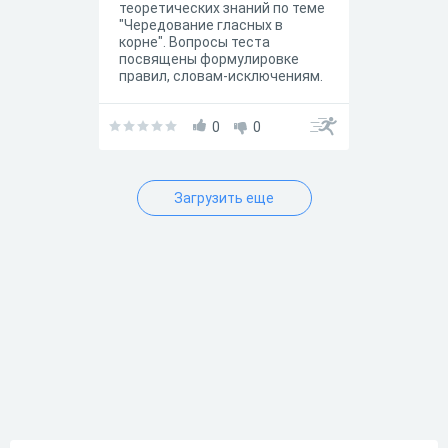
теоретических знаний по теме
"Чередование гласных в
корне". Вопросы теста
посвящены формулировке
правил, словам-исключениям.
Тест подходит для учащихся
5-9 классов, а также может
быть использован как элемент
0
0
подготовки к итоговой
аттестации.
Загрузить еще