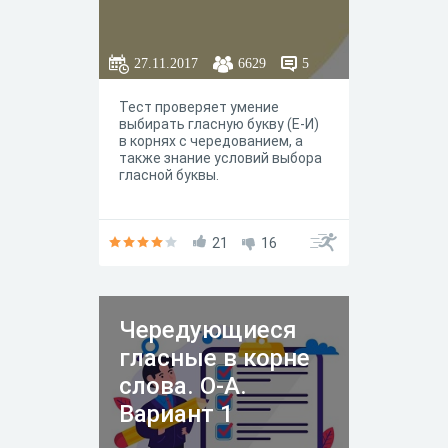
27.11.2017
6629
5
Тест проверяет умение
выбирать гласную букву (Е-И)
в корнях с чередованием, а
также знание условий выбора
гласной буквы.
21
16
Чередующиеся
гласные в корне
слова. О-А.
Вариант 1