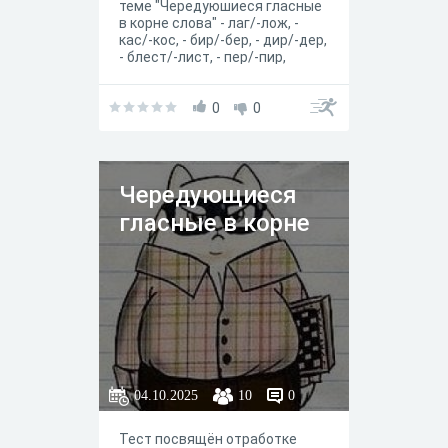
теме "Чередуюшиеся гласные
в корне слова" - лаг/-лож, -
кас/-кос, - бир/-бер, - дир/-дер,
- блест/-лист, - пер/-пир,
-стел/-стил, -раст/-ращ/-рос,
-мак/-мок, -равн/-ровн, - скак/-
скоч
0
0
Чередующиеся
гласные в корне
04.10.2025
10
0
Тест посвящён отработке