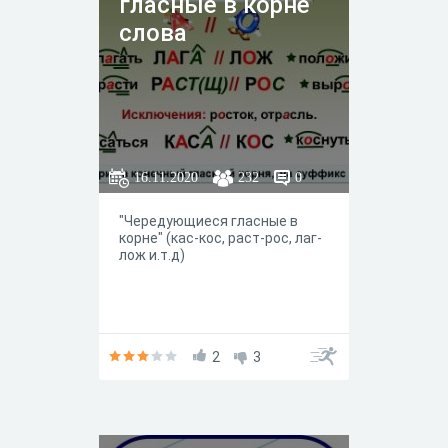
гласные в корне
слова
16.11.2020
232
0
"Чередующиеся гласные в
корне" (кас-кос, раст-рос, лаг-
лож и.т.д)
2
3