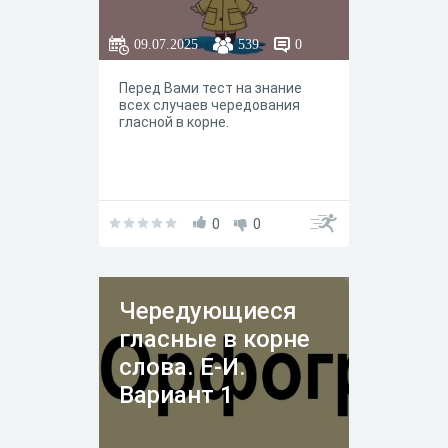
09.07.2025
539
0
Перед Вами тест на знание
всех случаев чередования
гласной в корне.
0
0
Чередующиеся
гласные в корне
слова. Е-И.
Вариант 1