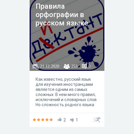
Правила
орфографии в
русском языке
21.12.2020
253
0
Как известно, русский язык
для изучения иностранцами
является одним из самых
сложных. В нем много правил,
исключений и словарных слов.
Но сложность родного языка
не является оправданием для
совершенных на письме
ошибок. За 11 лет изучения
2
1
русского языка в школе,
вполне реально его выучить и