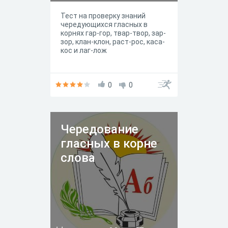
Тест на проверку знаний
чередующихся гласных в
корнях гар-гор, твар-твор, зар-
зор, клан-клон, раст-рос, каса-
кос и лаг-лож
0
0
Чередование
гласных в корне
слова