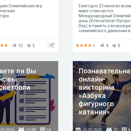
рия Олимпийских игр.
Ежегодно 23 июня во всем
ическая
мире отмечается
ультура.
Международный Олимпий
день (International Olympic
Day), в память о возрожд
олимпийского движения в
современном виде.
12
5
4
0
аете ли Вы
Познавательна
новы
онлайн-
скетбола
викторина
«Азбука
фигурного
катания»
.03.2016
21180
14
15.01.2026
55
0