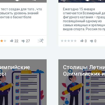
 тест создан для того , что
Ежегодно 15 января
овысить уровень знаний
отмечается Всемирный д
ентов о баскетболе
фигурного катания – праз
посвящённый одному из
самых изящных и зрелищ
видов спорта. Россия по п
считается одной из веду
держав в этом виде спорт
22
27
Отечественные фигурист
0
0
тренеры регулярно задаю
мировые стандарты, а их
достижения становятся
предметом национальной
гордости. Кстати, в наше
стране с 2025 года
импийские
Столицы Летн
отмечается российский Д
ры
Олимпийских и
фигурного катания. Его
празднуют 8 января — в д
рождения первого
отечественного олимпийс
чемпиона по фигурному
катанию Николая Панина-
Коломенкина. Мы решили
объединить эти два
праздника и подготовили 