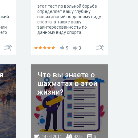
этот тест по вольной борьбе
определяет вашу глубину
ский
ваших знаний по данному виду
спорта, а также вашу
ении
заинтересованность по
 его
данному виду спорта.
9
3
я
Что вы знаете о
шахматах в этой
жизни?
14.04.2014
4233
6