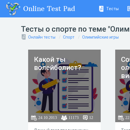
Online Test Pad
Тесты
Тесты о спорте по теме "Оли
Онлайн тесты
Спорт
Олимпийские игры
Какой ты
Со
волейболист?
ол
ви
24.10.2013
11173
12
22