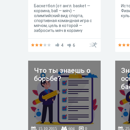
Баскетбол (от англ. basket —
Исто
корзина, ball — мяч) –
Физ
олимпийский вид спорта,
к
спортивная командная игра с
мячом, цель в которой —
забросить мяч в корзину
соперника большее число раз,
чем это сделает команда
соперника в установленное
4
6
время. Данный тест
составлен для определения
знаний по правилам
баскетбола.
Что ты знаешь о
Зн
борьбе?
ос
ба
15.10.2015
604
0
25