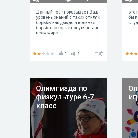
Данный тест показывает Ваш
этот
уровень знаний о таких стилях
бы п
борьбы как дзюдо и вольная
студ
борьба, которые популярны во
всем мире.
1
1
Олимпиада по
Ол
физкультуре 6-7
иг
класс