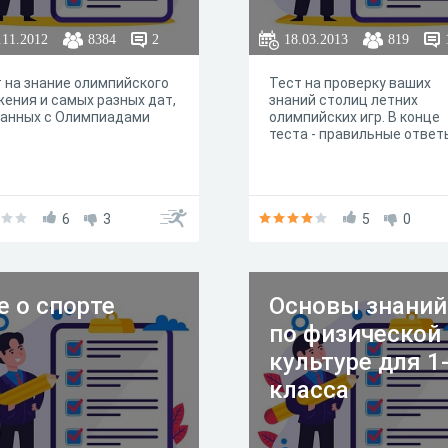
вас познавательную онла
викторину «Азбука фигурн
.11.2012
8384
2
18.03.2013
819
катания». В ней вас ждут
вопросы, касающиеся
 на знание олимпийского
Тест на проверку ваших
названий элементов
ения и самых разных дат,
знаний столиц летних
фигурного катания,
занных с Олимпиадами
олимпийских игр. В конце
дисциплин, а также имён
теста - правильные ответ
знаменитых фигуристов.
6
3
5
0
е о спорте
Основы знаний
по физической
культуре для 1
класса