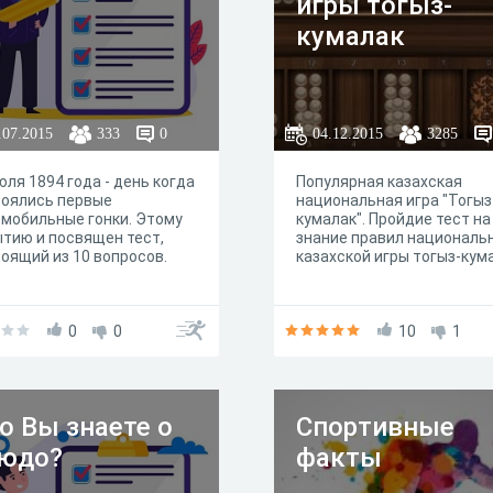
игры тогыз-
кумалак
.07.2015
333
0
04.12.2015
3285
юля 1894 года - день когда
Популярная казахская
тоялись первые
национальная игра "Тогыз 
мобильные гонки. Этому
кумалак". Пройдие тест на
тию и посвящен тест,
знание правил националь
оящий из 10 вопросов.
казахской игры тогыз-кум
0
0
10
1
о Вы знаете о
Спортивные
юдо?
факты