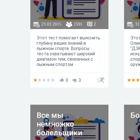
23.03.2015
1591
2
31
Этот тест помогает выяснить
Этот
глубину ваших знаний в
Олим
лыжном спорте. Вопросы
"ДЗЮ
теста охватывают широкий
иску
диапазон тем, связанных с
спор
лыжным спортом.
оруж
века
0
3
Все мы
Бо
немножко
болельщики