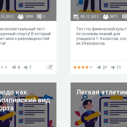
.10.2013
1899
1
08.12.2013
8871
интеллектуальный тест
Тест по физической культ
щенный спорту! В который
по основам знаний для
ит много разновидностей
учащихся 1-4 классов, со
та!
из 24 вопросов.
4
1
31
11
юдо как
Легкая атлети
импийский вид
орта