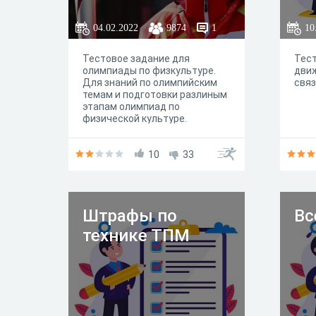
04.02.2022
9874
1
10
Тестовое задание для
Тест
олимпиады по физкультуре.
движ
Для знаний по олимпийским
свя
темам и подготовки разлиным
этапам олимпиад по
физической культуре.
10
33
Штрафы по
Вс
технике ТПМ