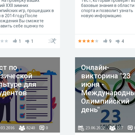
 на проверку ваших
Тест, который проверит в
ий XXII зимних
базовые знания в области
пийских игр, прошедших в
спорта и позволит узнать
 в 2014 году.После
новую информацию.
хождения Вы сможете
авить себе оценку по
дложенной шкале.
1
1
9
4
ст по
Онлайн-
зической
викторина "23
льтуре для
июня -
удентов
Международн
Олимпийский
день"
.03.2016
8240
0
23.06.2022
217