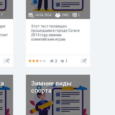
7
14.04.2014
1982
1
уре
Этот тест посвящен
прошедшим в городе Сочи в
стоит
2014 году зимним
олимпийским играм
3
1
ка
Зимние виды
спорта