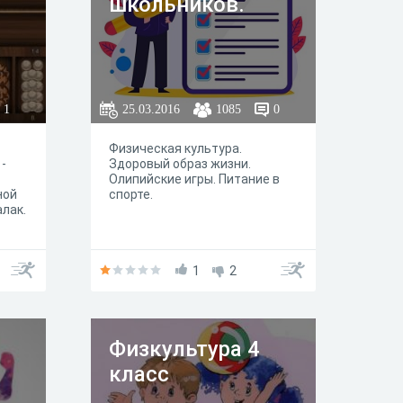
школьников.
1
25.03.2016
1085
0
Физическая культура.
-
Здоровый образ жизни.
Олипийские игры. Питание в
ной
спорте.
алак.
1
2
Физкультура 4
класс