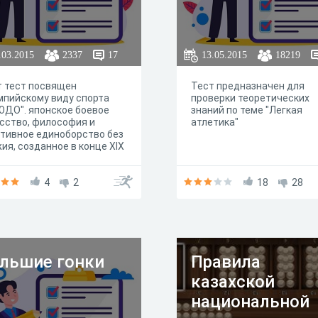
.03.2015
2337
17
13.05.2015
18219
 тест посвящен
Тест предназначен для
пийскому виду спорта
проверки теоретических
ДО". японское боевое
знаний по теме "Легкая
сство, философия и
атлетика"
тивное единоборство без
ия, созданное в конце XIX
.
4
2
18
28
льшие гонки
Правила
казахской
национальной