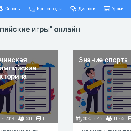
Опросы
Кроссворды
Диалоги
Уроки
мпийские игры" онлайн
чинская
Знание спорта
импийская
кторина
.04.2014
603
1
30.03.2015
11066