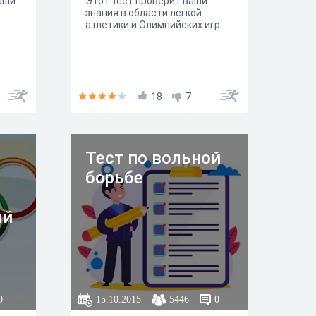
аши
Этот тест проверит ваши
знания в области легкой
атлетики и Олимпийских игр.
18
7
Тест по вольной
борьбе
ый
0
15.10.2015
5446
0