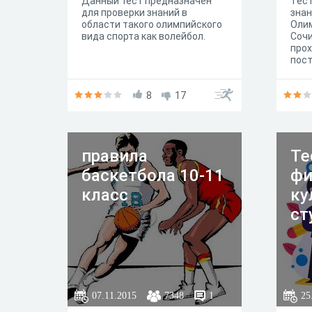
Данный тест предназначен
Тест
для проверки знаний в
знан
области такого олимпийского
Олим
вида спорта как волейбол.
Сочи
про
пост
пре
8
17
правила
Те
баскетбола 10-11
фи
класс
ку
ст
07.11.2015
7348
1
25