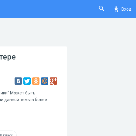
Вход
тере
фики" Может быть
ии данной темы в более
0 класс