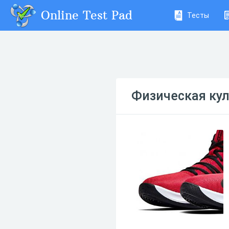
Online Test Pad
Тесты
Физическая куль