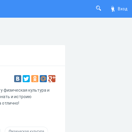
Вход
у физическая культура и
знать и истроию
 отлично!
Физическая культура