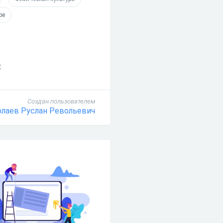
ре
С
Создан пользователем
лаев Руслан Револьевич