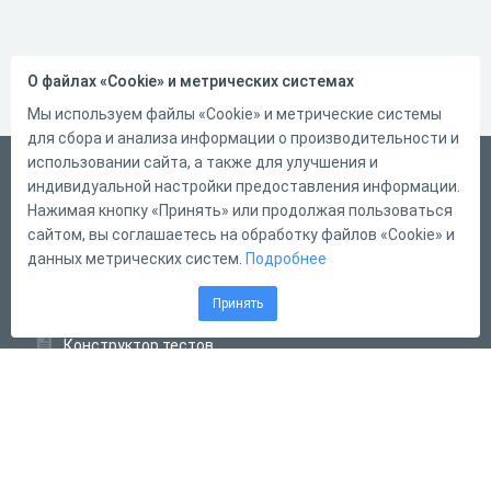
О файлах «Cookie» и метрических системах
Мы используем файлы «Cookie» и метрические системы
для сбора и анализа информации о производительности и
использовании сайта, а также для улучшения и
Русский
индивидуальной настройки предоставления информации.
Справка
Нажимая кнопку «Принять» или продолжая пользоваться
сайтом, вы соглашаетесь на обработку файлов «Cookie» и
Форма обратной связи
данных метрических систем.
Подробнее
Контакты
Принять
Тарифы
Конструктор тестов
Конструктор опросов
Конструктор кроссвордов
Диалоговые тренажёры
Комплексные задания