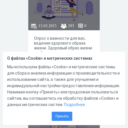
13.03.2015
293
0
Опрос о важности для вас,
ведения здорового образа
жизни. Здоровый образ жизни
— образ жизни человека,
направленный на укрепление
О файлах «Cookie» и метрических системах
здоровья. Принятие
Мы используем файлы «Cookie» и метрические системы
профилактических мер, с
целью устранения причин и
для сбора и анализа информации о производительности и
последствий болезней.
0
0
использовании сайта, а также для улучшения и
Представители философско-
индивидуальной настройки предоставления информации.
социологического
направления рассматривают
Нажимая кнопку «Принять» или продолжая пользоваться
здоровый образ жизни как
сайтом, вы соглашаетесь на обработку файлов «Cookie» и
Информированно
глобальную социальную
данных метрических систем.
Подробнее
проблему, составную часть
сть населения о
жизни общества в целом, хотя
само понятие «здорового
ЗППП
Принять
образа жизни» однозначно
пока ещё не определено. По