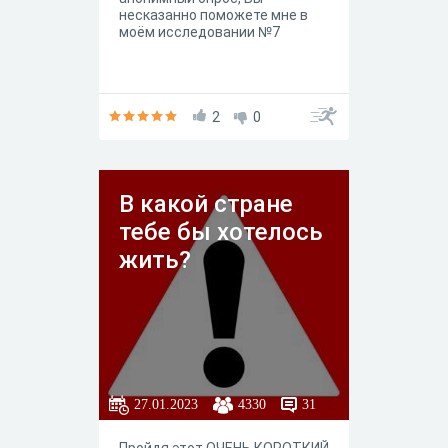
несказанно поможете мне в
моём исследовании №7
2
0
В какой стране
тебе бы хотелось
жить?
27.01.2023
4330
31