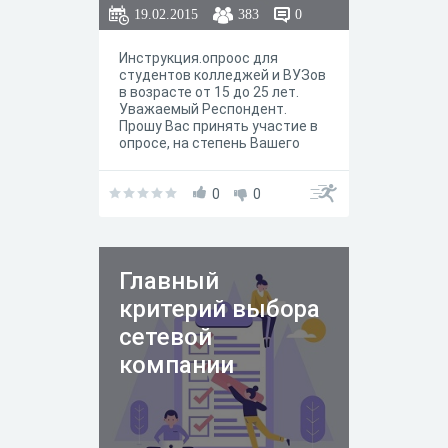
19.02.2015
383
0
Инструкция.опроос для
студентов колледжей и ВУЗов
в возрасте от 15 до 25 лет.
Уважаемый Респондент.
Прошу Вас принять участие в
опросе, на степень Вашего
психологического
самочувствия, который
состоит из 21 вопроса. Опрос
0
0
анонимный. Прочитайте
каждое утверждение, и
выберите такое, которое
наиболее точно определяет
Главный
ваше самочувствие в
настоящий момент. В рамках
критерий выбора
пронумерованных позиций
можно выбрать несколько
сетевой
утверждений. Итак, сначала
компании
познакомьтесь со всеми
буквенными пунктами
раздела, а затем решите, что
истинно по отношению к Вам.
Огромное спасибо за участие,