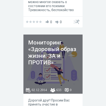
можно многое сказать о
состоянии его психики.
Тревожность, беспокойство
присущи многим утомленным
людям, не умеющим
расслабляться. А это - путь к
0
0
неврозам. Мы просим Вас
честно отвечать на вопросы
Мониторинг
«Здоровый образ
жизни: ЗА и
ПРОТИВ»
02.12.2014
633
0
Дорогой друг! Просим Вас
принять участие в