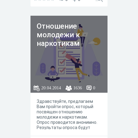
использованы только в
обобщенном виде. Благодарим
за участие.
Отношение
молодежи к
наркотикам
20.04.2014
1636
0
Здравствуйте, предлагаем
Вам пройти опрос, который
посвящен отношению
молодежи к наркотикам.
Опрос проводится анонимно.
Результаты опроса будут
использованы для