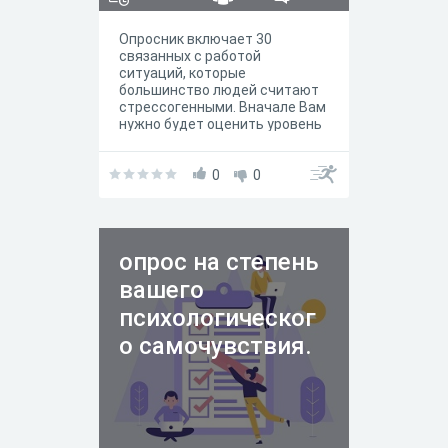
Опросник включает 30
связанных с работой
ситуаций, которые
большинство людей считают
стрессогенными. Вначале Вам
нужно будет оценить уровень
стресса, связанный с каждым
событием. Затем необходимо
будет оценить, как часто на
0
0
протяжении последних 6
месяцев встречалось данное
событие.
опрос на степень
вашего
психологическог
о самочувствия.