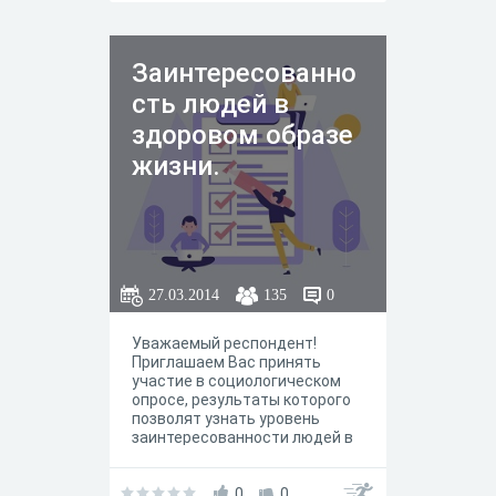
обобщённом виде. Благодарим
за участие.
Заинтересованно
сть людей в
здоровом образе
жизни.
27.03.2014
135
0
Уважаемый респондент!
Приглашаем Вас принять
участие в социологическом
опросе, результаты которого
позволят узнать уровень
заинтересованности людей в
здоровом образе жизни. Опрос
носит анонимный характер, и
результаты будут
0
0