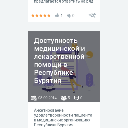
предлагается ответить на ряд
простых вопросов, абсолютно
анонимно, лишь указывая пол
и возраст, необходимые для
1
0
общей статистики.
Доступность
медицинской и
лекарственной
помощи в
Республике
Бурятия
08.09.2014
5
0
Анкетирование
удовлетворенности пациента
в медицинских организациях
Республики Бурятия