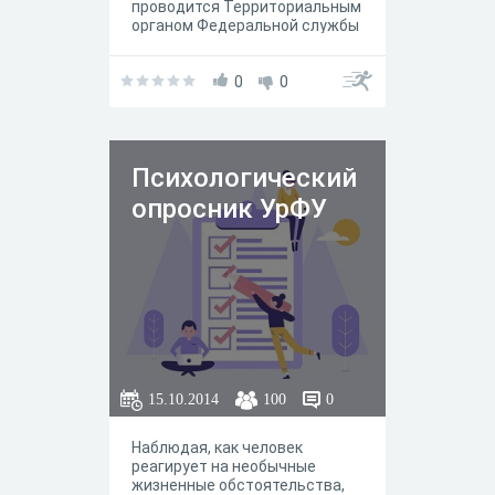
проводится Территориальным
органом Федеральной службы
по надзору в сфере
здравоохранения по
Республике Бурятия
0
0
Психологический
опросник УрФУ
15.10.2014
100
0
Наблюдая, как человек
реагирует на необычные
жизненные обстоятельства,