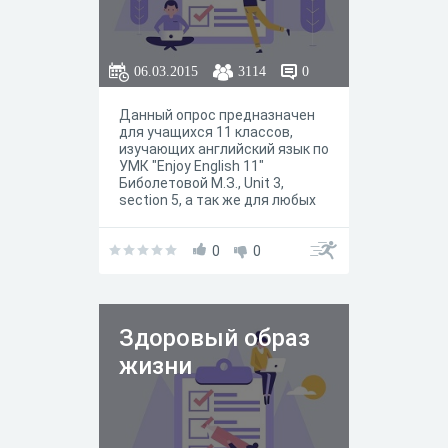
06.03.2015
3114
0
Данный опрос предназначен
для учащихся 11 классов,
изучающих английский язык по
УМК "Enjoy English 11"
Биболетовой М.З., Unit 3,
section 5, а так же для любых
УМК по теме "Медицина"
0
0
Здоровый образ
жизни