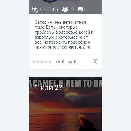
16.05.2015
50
0
Запор - очень деликатная
тема. Есть некоторые
проблемы в здоровье детей и
взрослых, о которых знают
все, но говорить подробно о
них многие стесняются. Это –
запоры, и если у детей запоры
еще как-то обсуждаются,
предлагаются методики по их
0
0
исцелению, то о запорах у
женщин мы привыкли не очень
много и подробно говорить,
хотя многие из нас страдают
1 или 2?
от этой проблемы. В вопросах
запоров мы доверяем рекламе
по телевизору или обрывочной
информации из различных
источников. Но стоит знать о
запорах больше – ведь от
здоровья кишечника зависит и
все здоровье в целом.
Пройдите, пожалуйста, опрос.