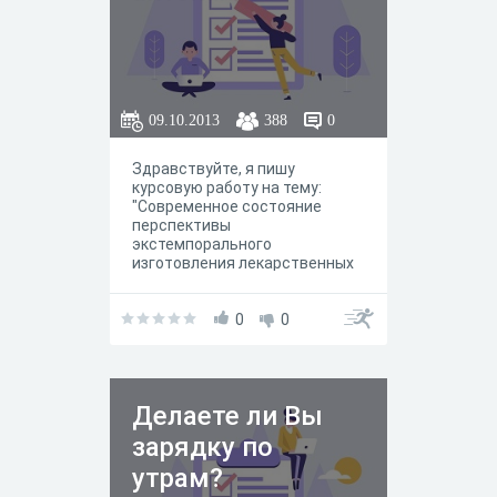
09.10.2013
388
0
Здравствуйте, я пишу
курсовую работу на тему:
"Современное состояние
перспективы
экстемпорального
изготовления лекарственных
средств в аптеках", ваши
ответы очень важны для меня,
ответьте всего на пару
0
0
вопросов. Спасибо заранее.
Делаете ли Вы
зарядку по
утрам?