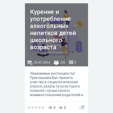
Курение и
употребление
алкогольных
напитков детей
школьного
возраста
26.03.2014
241
0
Уважаемые респонденты!
Приглашаем Вас принять
участие в социологическом
опросе, результаты которого
позволят лучше понять
взаимоотношения родителей и
детей в обществе. Опрос
носит анонимный характер, и
результаты будут
0
0
использованы только в