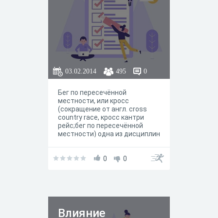
03.02.2014
495
0
Бег по пересечённой
местности, или кросс
(сокращение от англ. cross
country race, кросс кантри
рейс;бег по пересечённой
местности) одна из дисциплин
лёгкой атлетики.
0
0
Влияние