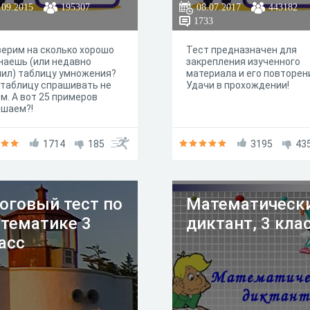
.09.2015
195307
08.07.2017
443182
2
1733
ерим на сколько хорошо
Тест предназначен для
наешь (или недавно
закрепления изученного
ил) таблицу умножения?
материала и его повторен
таблицу спрашивать не
Удачи в прохождении!
м. А вот 25 примеров
ешаем?!
1714
185
3195
43
оговый тест по
Математическ
тематике 3
диктант, 3 кла
асс