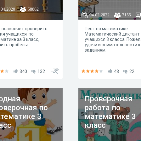
.04.2020
58862
04.02.2022
7155
2
 позволяет проверить
Тест по математике.
ия учащихся по
Математический диктант
матике за 3 класс,
учащихся 3 класса. Поже
ить пробелы.
удачи и внимательности к
заданиям.
340
132
48
22
одная
Проверочная
оверочная по
работа по
тематике 3
математике 3
асс
класс