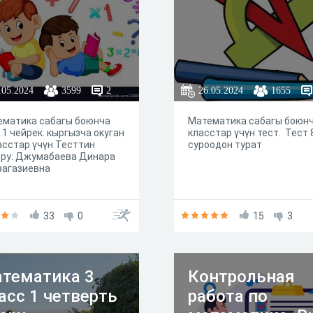
.05.2024
3599
2
26.05.2024
1655
ематика сабагы боюнча
Математика сабагы боюнч
.1 чейрек. кыргызча окуган
класстар үчүн тест. Тест 
асстар үчүн Тесттин
суроодон турат
ору: Джумабаева Динара
загазиевна
33
0
15
3
тематика 3
Контрольная
асс 1 четверть
работа по