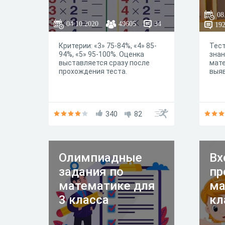
08
04.10.2020
49605
34
19
Критерии: «3» 75-84%, «4» 85-
Тест
94%, «5» 95-100%. Оценка
знан
выставляется сразу после
мате
прохождения теста.
выяв
340
82
Олимпиадные
Вх
задания по
пр
математике для
ма
3 класса
кл