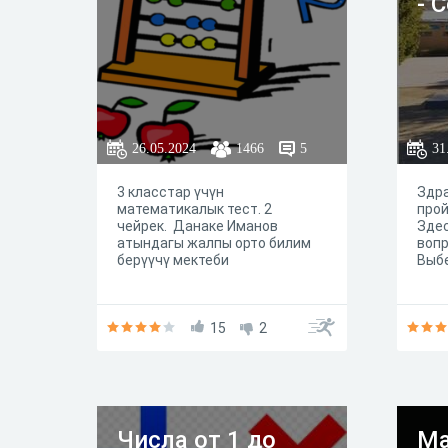
- 
26.05.2024
1466
5
31
3 класстар үчүн
Здра
математикалык тест. 2
прой
чейрек. Данаке Иманов
Здес
атындагы жалпы орто билим
вопр
берүүчү мектеби
Выбе
15
2
Числа от 1 до
Ма