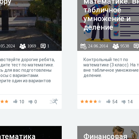
Copy
математике. В
табличное
умножение и
деление
.05.2024
1069
1
24.06.2014
9538
вствуйте дорогие ребята,
Контрольный тест по
дите тест по математике.
математике (3 класс). На 
ь для вас подготовлены
вне табличное умножение
осы с вариантами.
деление.
рите один из вариантов
10
0
54
14
тематика
Финансовая