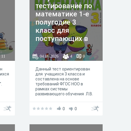
тестирование по
математике 1-е
полугодие 3
класс для
поступающих в
школу "Таурас"
11
04.06.2026
4
0
ен
Данный тест ориентирован
щихся
для учащихся 3 класса и
составлена на основе
".
требований ФГОС НОО в
рамках системы
развивающего обучения Л.В.
Занкова.
0
0