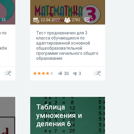
33
12.04.2022
2701
7
 по
Тест предназначен для 3
класса обучающихся по
адаптированной основной
ебя.
общеобразовательной
программе начального общего
образования
30
3
Таблица
умножения и
деления 6