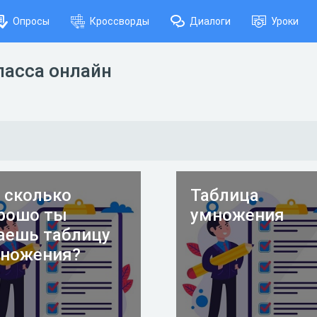
Опросы
Кроссворды
Диалоги
Уроки
ласса онлайн
 сколько
Таблица
рошо ты
умножения
аешь таблицу
ножения?