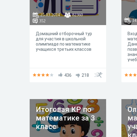
25.03.2014
82360
14
352
Домашний отборочный тур
Вход
для участия в школьной
мате
олимпиаде по математике
Дан
учащихся третьих классов
позв
знан
учеб
436
218
Итоговая КР по
Ол
математике за 3
ма
класс
уч
кл