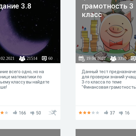
дание 3.8
грамотность 3
класс
.02.2021
21514
60
19.04.2022
3310
ние всего одно, но на
Данный тест предназнач
нице математики по
для проверки знаний уча
ьему классу вы найдете
3-го класса по теме
ьше!
"Финансовая грамотность
166
50
37
16