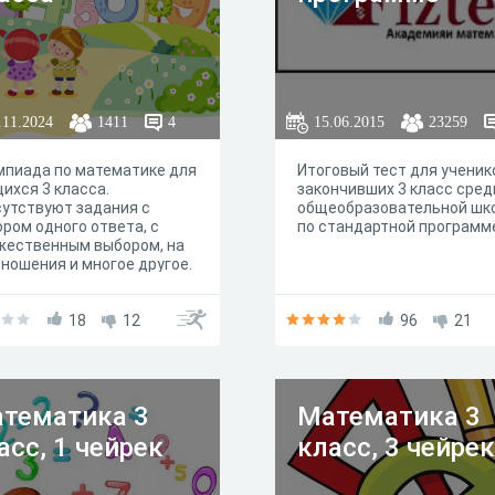
.11.2024
1411
4
15.06.2015
23259
пиада по математике для
Итоговый тест для ученик
ихся 3 класса.
закончивших 3 класс сред
утствуют задания с
общеобразовательной шк
ром одного ответа, с
по стандартной программ
жественным выбором, на
ношения и многое другое.
18
12
96
21
тематика 3
Математика 3
асс, 1 чейрек
класс, 3 чейрек