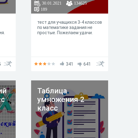
30.01.2021
134625
189
тест для учащихся 3-4 классов
по математике задания не
ия.
простые. Пожелаем удачи.
5
341
641
ий
Таблица
сс
умножения 2
класс