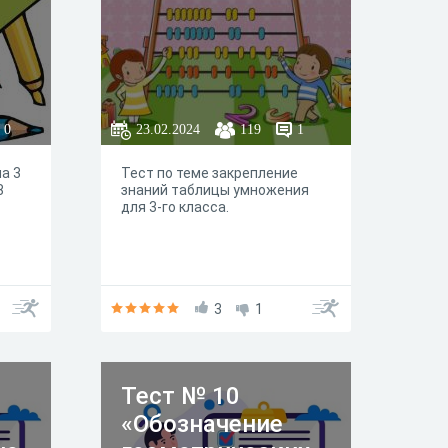
0
23.02.2024
119
1
а 3
Тест по теме закрепление
8
знаний таблицы умножения
для 3-го класса.
3
1
Тест № 10
«Обозначение