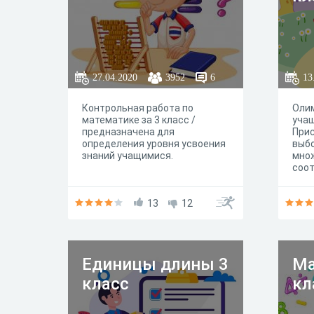
27.04.2020
3952
6
13
Контрольная работа по
Олим
математике за 3 класс /
учащ
предназначена для
Прис
определения уровня усвоения
выбо
знаний учащимися.
мно
соот
13
12
Единицы длины 3
Ма
класс
кл