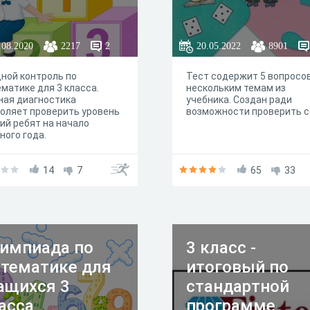
.08.2020
2217
2
20.05.2022
8901
ной контроль по
Тест содержит 5 вопросов
матике для 3 класса.
нескольким темам из
ная диагностика
учебника. Создан ради
оляет проверить уровень
возможности проверить с
ий ребят на начало
ного года.
14
7
65
33
импиада по
3 класс -
тематике для
итоговый по
ащихся 3
стандартной
асса
программе