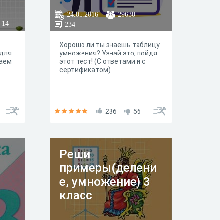
24.05.2016
29630
14
234
Хорошо ли ты знаешь таблицу
 для
умножения? Узнай это, пойдя
лаем
этот тест! (С ответами и с
сертификатом)
286
56
Реши
примеры(делени
е, умножение) 3
класс