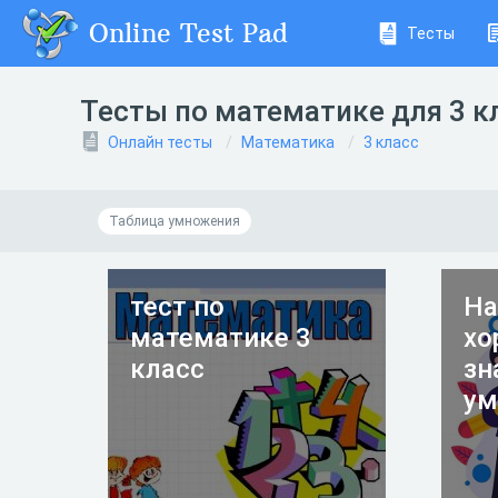
Online Test Pad
Тесты
Тесты по математике для 3 к
Онлайн тесты
Математика
3 класс
Таблица умножения
тест по
На
математике 3
хо
класс
зн
ум