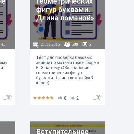
не
геометрических
фигур буквами.
Длина ломаной»
43
21.11.2016
509
5
Тест для проверки базовых
тему
знаний по математике в форме
 и
ЕГЭ на тему «Обозначение
геометрических фигур
буквами. Длина ломаной»(3
класс)
8
2
Вступительное