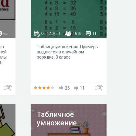
65
06.12.2021
1618
11
ов
Таблица умножения. Примеры
ней
выдаются в случайном
олы
порядке. 3 класс
е.
26
11
Табличное
умножение