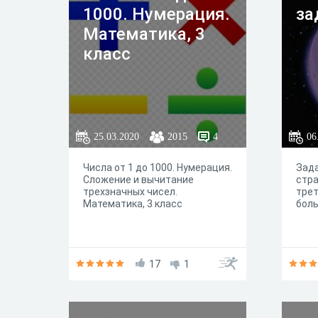
1000. Нумерация.
за
Математика, 3
класс
25.03.2020
2015
4
06
Числа от 1 до 1000. Нумерация.
Зада
Сложение и вычитание
стра
трехзначных чисел.
трет
Математика, 3 класс
бол
17
1