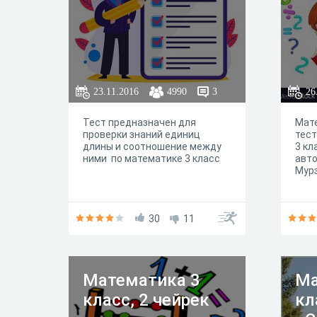
23.11.2016
4990
3
26
Тест предназначен для
Мат
проверки знаний единиц
тест
длины и соотношение между
3 кл
ними по математике 3 класс
авт
Мур
30
11
Математика 3
Ма
класс, 2 чейрек
кл