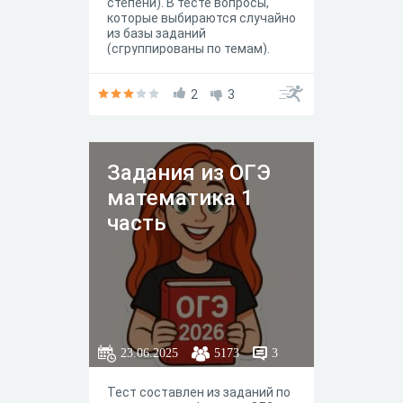
степени). В тесте вопросы,
которые выбираются случайно
из базы заданий
(сгруппированы по темам).
Критерии: «3» 50-69%, «4» 70-
90%, «5» 91-100%. Оценка
выставляется сразу после
2
3
прохождения теста.
Задания из ОГЭ
математика 1
часть
23.06.2025
5173
3
Тест составлен из заданий по