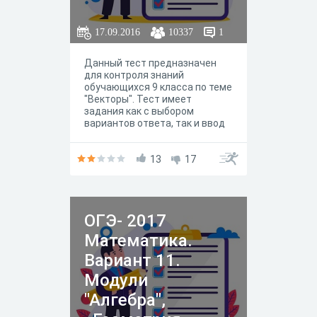
17.09.2016
10337
1
Данный тест предназначен
для контроля знаний
обучающихся 9 класса по теме
"Векторы". Тест имеет
задания как с выбором
вариантов ответа, так и ввод
числа, а также ввод текста.
Есть задания на определения,
и есть задания на решения
13
17
задачи.
ОГЭ- 2017
Математика.
Вариант 11.
Модули
"Алгебра",