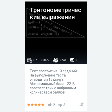
Тригонометричес
кие выражения
02.10.2022
2241
2
Тест состоит из 13 заданий.
На выполнение теста
отводится 15 минут.
Максимальный балл - 22. В
соответствии с набранным
количеством баллов
выставляется отметка от "1"
до "9", где "9" - высшая
оценка.
2
3