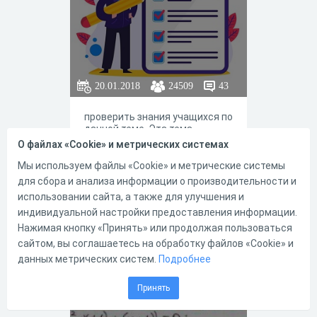
20.01.2018
24509
43
проверить знания учащихся по
данной теме. Эта тема
является основной темой при
О файлах «Cookie» и метрических системах
погдгогтовке к огэ и егэ
Мы используем файлы «Cookie» и метрические системы
для сбора и анализа информации о производительности и
использовании сайта, а также для улучшения и
индивидуальной настройки предоставления информации.
110
13
Нажимая кнопку «Принять» или продолжая пользоваться
сайтом, вы соглашаетесь на обработку файлов «Cookie» и
данных метрических систем.
Подробнее
Подготовка к ОГЭ
Принять