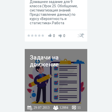
Домашнее задание для 9
класса (Урок 25. Обобщение,
систематизация знаний.
Представление данных) по
курсу «Вероятность и
статистика».Работа
соответствует тематическому
планированию ФОП. Содержит
задания на проверку знаний по
0
0
теме. Учитель может
скопировать данный тест в
свой личный кабинет для
адаптации под свой класс.
Задачи на
движение
29.07.2013
12884
11