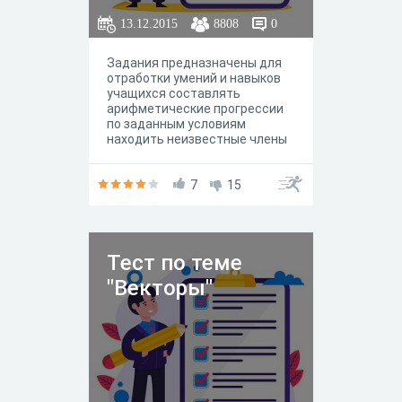
13.12.2015
8808
0
Задания предназначены для
отработки умений и навыков
учащихся составлять
арифметические прогрессии
по заданным условиям
находить неизвестные члены
прогрессии, используя
определение арифметической
прогрессии; находить
7
15
неизвестные величины,
используя формулы n-го члена
и характеристическое
свойство арифметической
Тест по теме
прогрессии.
"Векторы"