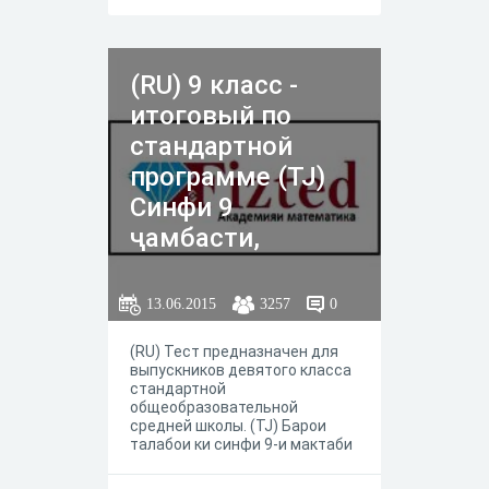
(RU) 9 класс -
итоговый по
стандартной
программе (TJ)
Cинфи 9
ҷамбасти,
мактаби оддӣ.
13.06.2015
3257
0
(RU) Тест предназначен для
выпускников девятого класса
стандартной
общеобразовательной
средней школы. (TJ) Барои
талабои ки синфи 9-и мактаби
оддиро хатм намуданд.