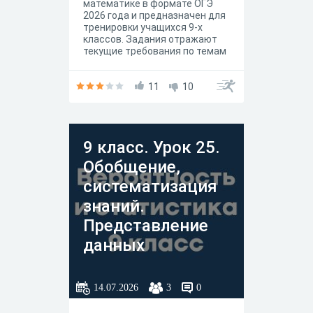
математике в формате ОГЭ
2026 года и предназначен для
тренировки учащихся 9-х
классов. Задания отражают
текущие требования по темам
и типам заданий из раздела
алгебры: контроль
вычислительных навыков,
11
10
работа с алгебраическими
выражениями, уравнениями,
степенями и корнями; задачи
на элементарную
9 класс. Урок 25.
вероятность, арифметическая
и геометрическая прогрессии,
Обобщение,
неравенства. Цель теста:
проверить уровень
систематизация
готовности к заданиям по
знаний.
алгебре из ОГЭ по математике.
Представление
данных
14.07.2026
3
0