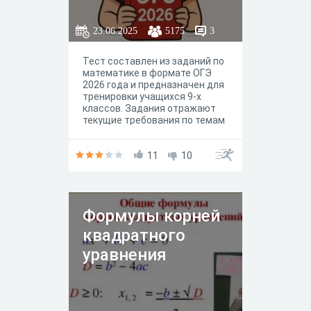
23.06.2025
5175
3
Тест составлен из заданий по
математике в формате ОГЭ
2026 года и предназначен для
тренировки учащихся 9-х
классов. Задания отражают
текущие требования по темам
и типам заданий из раздела
алгебры: контроль
вычислительных навыков,
11
10
работа с алгебраическими
выражениями, уравнениями,
степенями и корнями; задачи
на элементарную
Формулы корней
вероятность, арифметическая
и геометрическая прогрессии,
квадратного
неравенства. Цель теста:
проверить уровень
уравнения
готовности к заданиям по
алгебре из ОГЭ по математике.