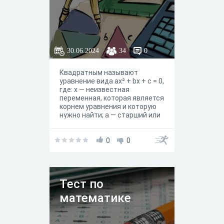
30.06.2024
34
0
Квадратным называют
уравнение вида ax² + bx + c = 0,
где: х — неизвестная
переменная, которая является
корнем уравнения и которую
нужно найти; а — старший или
первый числовой
коэффициент, который не
должен быть равен нулю
0
0
(иначе уравнение перестаёт
быть квадратным и
становится линейным); b —
второй числовой
Тест по
коэффициент; с — свободный
член уравнения.
математике