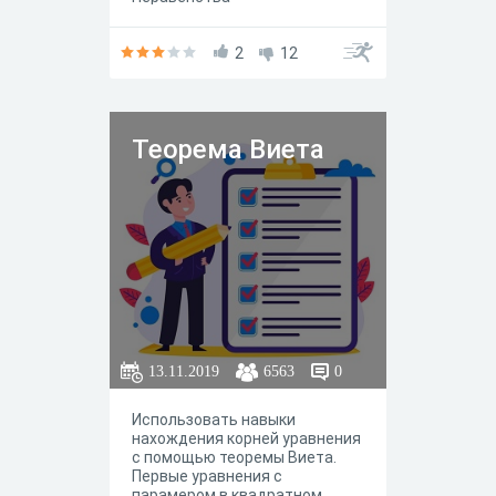
2
12
Теорема Виета
13.11.2019
6563
0
Использовать навыки
нахождения корней уравнения
с помощью теоремы Виета.
Первые уравнения с
парамером в квадратном