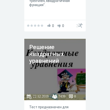
трехчлен, квадратичная
функция".
0
0
Решение
квадратных
уравнений
22.12.2019
7439
0
Тест предназначен для