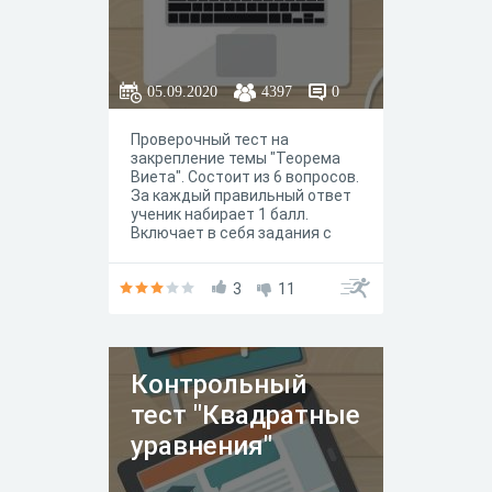
05.09.2020
4397
0
Проверочный тест на
закрепление темы "Теорема
Виета". Состоит из 6 вопросов.
За каждый правильный ответ
ученик набирает 1 балл.
Включает в себя задания с
выбором правильного ответа,
с вводом нужного ответа, в
установлении соответствий.
3
11
Контрольный
тест "Квадратные
уравнения"