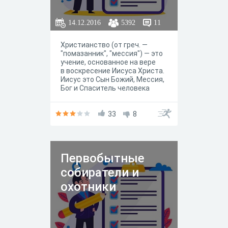
14.12.2016
5392
11
Христианство (от греч. —
"помазанник", "мессия") — это
учение, основанное на вере
в воскресение Иисуса Христа.
Иисус это Сын Божий, Мессия,
Бог и Спаситель человека
(греческое слово Христос
означает то же, что
и еврейское Мессия).
33
8
Первобытные
собиратели и
охотники