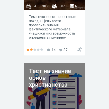
04.10.2017
15029
6
Тематика теста - крестовые
походы. Цель теста -
проверить знания
фактического материала
учащихся и их возможность
определять причинно-
наследственные связи. К
вопросам специально
добавлены изображения, что
14
37
способствует приминению
логической связи межу
изображением и фактом.
Тест на знание
основ
христианства