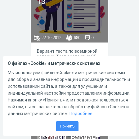
13
22.10.2012
680
0
Вариант теста по всемирной
истории. Тест состоит из 25-
ти вопросов, по окончании
О файлах «Cookie» и метрических системах
теста - правильные ответы.
Мы используем файлы «Cookie» и метрические системы
для сбора и анализа информации о производительности и
использовании сайта, а также для улучшения и
индивидуальной настройки предоставления информации.
1
0
Нажимая кнопку «Принять» или продолжая пользоваться
сайтом, вы соглашаетесь на обработку файлов «Cookie» и
данных метрических систем.
Подробнее
Тест по
Принять
всемирной
истории. Вариант