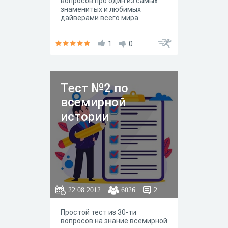
вопросов про один из самых
знаменитых и любимых
дайверами всего мира
кораблей - Тистлегорм
(Thistlegorm) перед
вами. Вперёд к победе
1
0
Тест №2 по
всемирной
истории
22.08.2012
6026
2
Простой тест из 30-ти
вопросов на знание всемирной