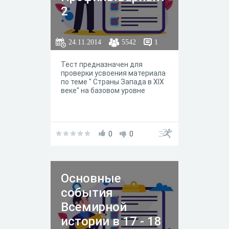
2
24.11.2014
5542
1
Тест предназначен для
проверки усвоения материала
по теме " Страны Запада в XIX
веке" на базовом уровне
0
0
Основные
события
Всемирной
истории в 17 - 18