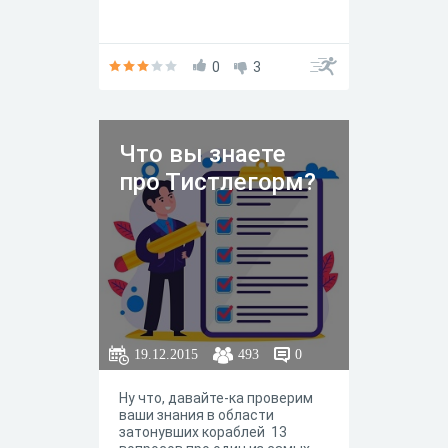
0
3
Что вы знаете
про Тистлегорм?
19.12.2015
493
0
Ну что, давайте-ка проверим
ваши знания в области
затонувших кораблей 13