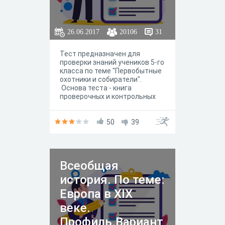
26.06.2017
20106
31
Тест предназначен для
проверки знаний учеников 5-го
класса по теме "Первобытные
охотники и собиратели".
Основа теста - книга
проверочных и контрольных
работ, автора писать не буду,
чтобы не списывали. В тесте
10 вопросов. Вопросы 1-9
50
39
простые, на выбор
правильного ответа. 10-й
вопрос потребует усилий -
нужно восстановить
Всеобщая
правильную
последовательность. На
история. По теме:
выполнение теста отведено
15 минут.
Европа в XIX
веке.
Профиль.Вариант