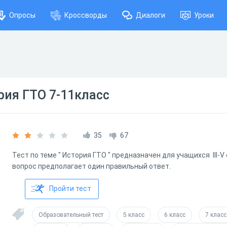
Опросы
Кроссворды
Диалоги
Уроки
ия ГТО 7-11класс
35
67
Тест по теме " История ГТО " предназначен для учащихся III-
вопрос предполагает один правильный ответ.
Пройти тест
Образовательный тест
5 класс
6 класс
7 класс