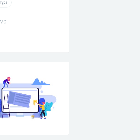
тура
СМС