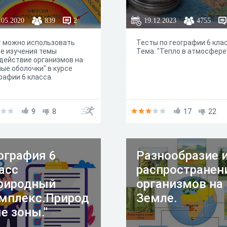
.05.2020
839
2
19.12.2023
4755
т можно использовать
Тесты по географии 6 клас
е изучения темы
Тема: "Тепло в атмосфере
действие организмов на
ые оболочки" в курсе
рафии 6 класса.
9
8
17
22
ография 6
Разнообразие 
асс
распространен
риродный
организмов на
мплекс.Природ
Земле.
е зоны."