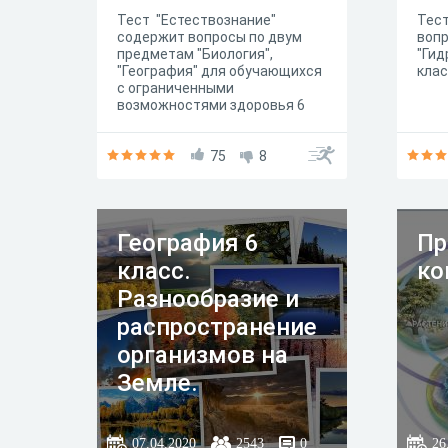
Тест "Естествознание"
Тест
содержит вопросы по двум
вопр
предметам "Биология",
"Гид
"География" для обучающихся
кла
с ограниченными
возможностями здоровья 6
класса.
75
8
География 6
Пр
класс.
ко
Разнообразие и
распространение
организмов на
Земле.
Природный
комплекс.
07.04.2020
2543
0
26