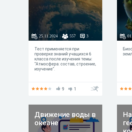
25.11.2024
557
3
01
Тест применяется при
Био
проверке знаний учащихся 6
земли!!!
класса после изучения темы:
"Атмосфера: состав, строение,
изучение".
9
1
Движение воды в
На
океане
ге
ко