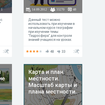
1
14.09.2012
33270
48
с.
Данный тест можно
"
использовать при изучении в
начальном курсе географии
при изучении темы:
"Гидросфера" для контроля
знаний учащихся на уроках.
48
33
и
Карта и план
ие
местности.
Масштаб карты и
плана местности.