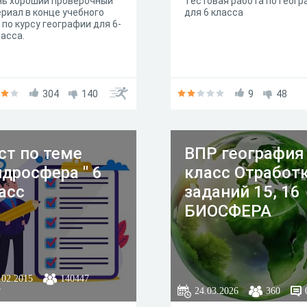
нь хороший проверочный
Тестовая работа по геог
риал в конце учебного
для 6 клас
 по курсу географии для 6-
ласса.
304
140
9
48
ст по теме
ВПР география
идросфера " 6
класс Отработ
асс
заданий 15, 16
БИОСФЕРА
.02.2015
140447
24.03.2026
360
7