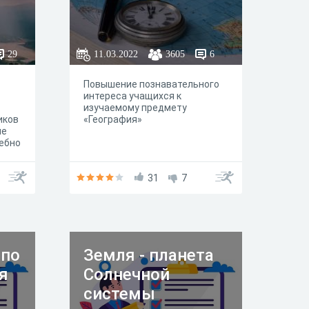
29
11.03.2022
3605
6
Повышение познавательного
интереса учащихся к
изучаемому предмету
иков
«География»
не
чебно
.
ы в
31
7
 по
Земля - планета
я
Солнечной
системы