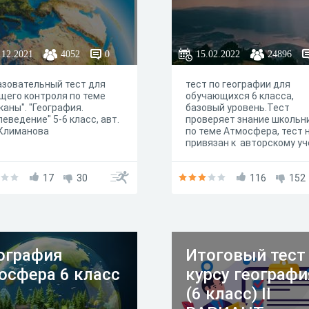
.12.2021
4052
0
15.02.2022
24896
зовательный тест для
тест по географии для
щего контроля по теме
обучающихся 6 класса,
каны". "География.
базовый уровень.Тест
еведение" 5-6 класс, авт.
проверяет знание школьн
 Климанова
по теме Атмосфера, тест 
привязан к авторскому у
методическому комплекту
ответы вопросов заложен
17
30
системе
116
152
ография
Итоговый тест
осфера 6 класс
курсу географи
(6 класс) II