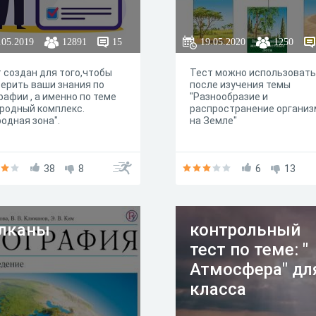
.05.2019
12891
15
19.05.2020
1250
 создан для того,чтобы
Тест можно использовать
ерить ваши знания по
после изучения темы
рафии , а именно по теме
"Разнообразие и
родный комплекс.
распространение организ
одная зона".
на Земле"
38
8
6
13
лканы
контрольный
тест по теме: "
Атмосфера" дл
класса