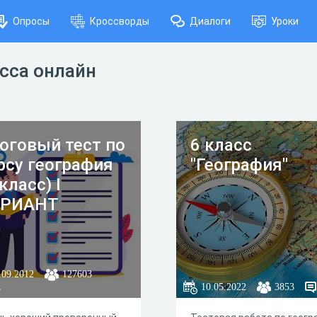
Опросы
Кроссворды
Диалоги
Уроки
асса онлайн
оговый тест по
6 класс
рсу география
"География"
 класс) I
АРИАНТ
.09.2012
127603
10.05.2022
3853
8