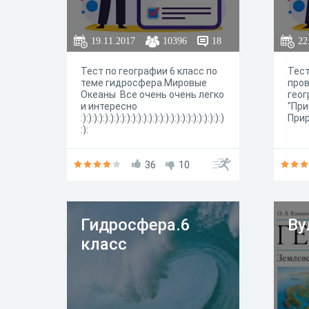
19.11.2017
10396
18
22
Тест по географии 6 класс по
Тест
теме гидросфера.Мировые
пров
Океаны Все очень очень легко
геог
и интересно
"При
:):):):):):):):):):):):):):):):):):):):):):):):):):)
Прир
:):
36
10
Гидросфера.6
Ву
класс