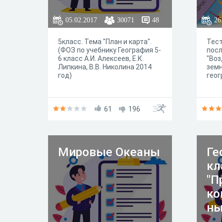
05.02.2017
30071
48
26
5класс. Тема "План и карта".
Тес
(ФОЗ по учебнику География 5-
посл
6 класс А.И. Алексеев, Е.К.
"Воз
Липкина, В.В. Николина 2014
земн
год)
геог
61
196
Мировые Океаны
Ге
кл
"П
ко
ны