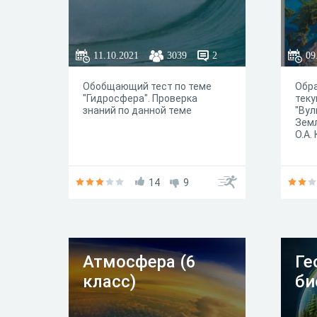
11.10.2021
3039
2
09
Обобщающий тест по теме
Обра
"Гидросфера". Проверка
теку
знаний по данной теме
"Вул
Земл
О.А.
14
9
Атмосфера (6
Ге
класс)
би