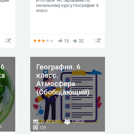
рафии
Итоговое тестирование по
са
начальному курсу географии 6
класс
15
32
 6
География. 6
ка
класс.
Атмосфера
(Обобщающий)
27.02.2015
128026
0
159