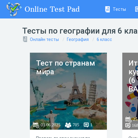
Online Test Pad
Тесты
Тесты по географии для 6 кл
Онлайн тесты
География
6 класс
Тест по странам
Ит
мира
ку
(6
В
25
03.06.2025
705
1
16