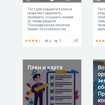
Тест для учащихся 6 класса
Тест
позволяет закрепить,
учащ
проверить и оценить знания
обо
по темам раздела
темы
"Географическая оболочка
Уров
Земли" об особенностях
врем
разнообразия и
Авто
распространения организмов
на на суше.
6
7
План и карта
Во
ор
зе
об
Пр
ко