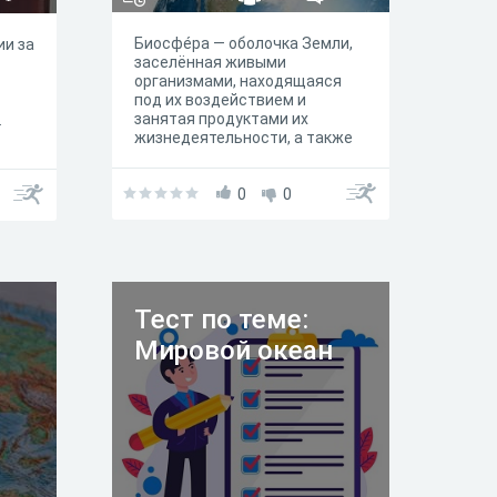
Биосфе́ра — оболочка Земли,
ии за
заселённая живыми
организмами, находящаяся
под их воздействием и
занятая продуктами их
.
жизнедеятельности, а также
совокупность её свойств как
планеты, где создаются
условия для развития
0
0
биологических систем;
глобальная экосистема Земли.
Тест по теме:
Мировой океан