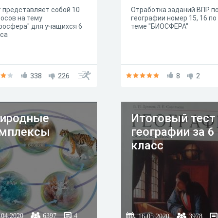
 представляет собой 10
Отработка заданий ВПР п
осов на тему
географии номер 15, 16 по
росфера" для учащихся 6
теме "БИОСФЕРА"
сса
338
226
8
2
иродные
Итоговый тест
мплексы
географии за 6
класс
.04.2020
6397
4
16.05.2020
3978