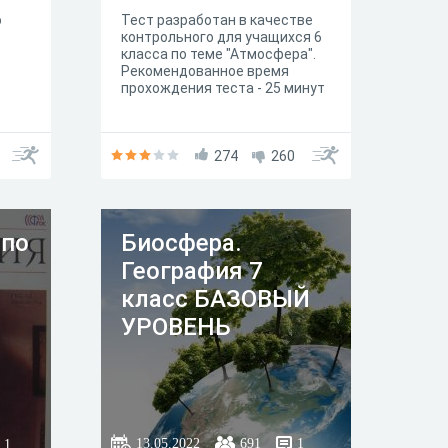
о
Тест разработан в качестве
контрольного для учащихся 6
класса по теме "Атмосфера".
Рекомендованное время
прохождения теста - 25 минут
274
260
 по
Биосфера.
География 7
класс БАЗОВЫЙ
УРОВЕНЬ
13.05.2022
691
1
1