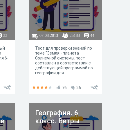
33
07.08.2013
25183
44
ный
Тест для проверки знаний по
о
теме "Земля - планета
ля 6-
Солнечной системы. тест
составлен в соответствии с
действующей программой по
географии для
общеобразовательных
учебных заведений. Он может
использоваться в классе или в
76
26
домашней работе, длЯ
контроля учителем или
самоконтроля учащимися.
География. 6
ие
класс. Ветры