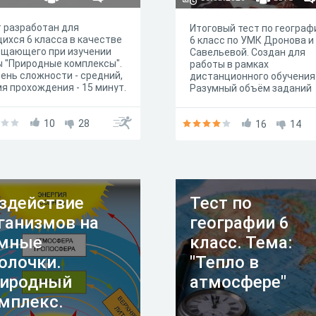
 разработан для
Итоговый тест по географ
ихся 6 класса в качестве
6 класс по УМК Дронова и
бщающего при изучении
Савельевой. Создан для
 "Природные комплексы".
работы в рамках
ень сложности - средний,
дистанционного обучения
я прохождения - 15 минут.
Разумный объём заданий
р: Анчиков С.Е.
позволяет обучающемуся
быстро его пройти.
10
28
16
14
здействие
Тест по
ганизмов на
географии 6
мные
класс. Тема:
олочки.
"Тепло в
иродный
атмосфере"
мплекс.