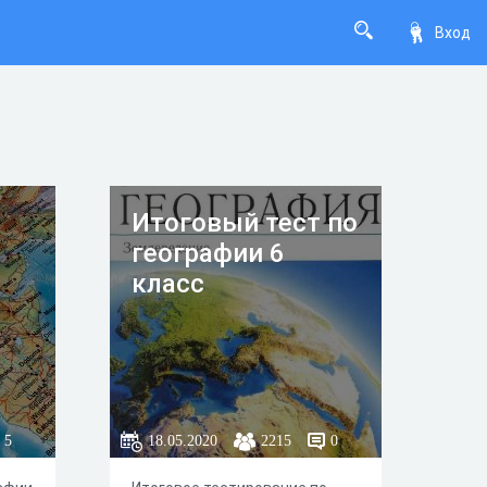
Вход
Итоговый тест по
географии 6
класс
5
18.05.2020
2215
0