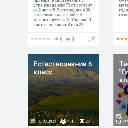
Проверьте свои знания по
Оче
страноведению! Тест состоит
мате
из 2 частей. Всего заданий 30,
года
а максимально за работу
го к
можно получить 100 баллов. 1
часть - тестовая. В ней 22
задания, за каждое правильно
выполненное задание
ставится 1 балл. 2 часть -
0
0
теоретическая. В ней 8
заданий, за неё можно
получить максимально 78
баллов. Удачи!
Естествознание 6
Те
класс
"Г
кл
04
07.02.2024
4616
29
17