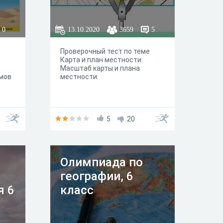
0
13.10.2020
3659
5
Проверочный тест по теме
Карта и план местности.
Масштаб карты и плана
мов
местности.
5
20
Олимпиада по
географии, 6
я 6
класс