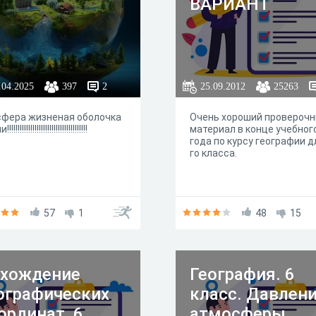
ВАРИАНТ
.04.2025
397
2
25.09.2012
25263
сфера жизненая оболочка
Очень хороший провероч
!!!!!!!!!!!!!!!!!!!!!!!!!!!!!!!!!!!
материал в конце учебног
года по курсу географии д
го класса.
57
1
48
15
хождение
География. 6
ографических
класс. Давлен
ординат, 6
атмосферы