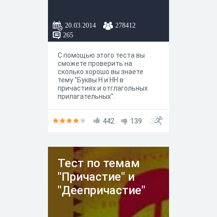
20.03.2014
278412
265
С помощью этого теста вы
сможете проверить на
сколько хорошо вы знаете
тему "Буквы Н и НН в
причастиях и отглагольных
прилагательных".
442
139
Тест по темам
"Причастие" и
"Деепричастие"