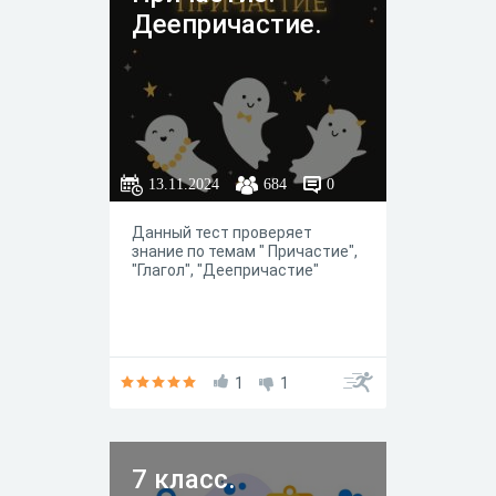
Деепричастие.
13.11.2024
684
0
Данный тест проверяет
знание по темам " Причастие",
"Глагол", "Деепричастие"
1
1
7 класс.