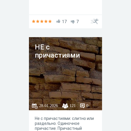
17
7
НЕ с
причастиями
28.01.2026
121
0
Не с причастиями: слитно или
раздельно. Одиночное
причастие. Причастный