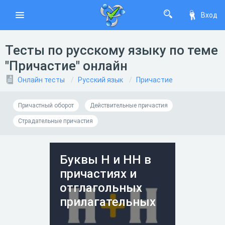
Вход
Тесты по русскому языку по теме
"Причастие" онлайн
Онлайн тесты
Русский язык
Причастие
Причастный оборот
Действительные причастия
Страдательные причастия
Буквы Н и НН в
причастиях и
отглагольных
прилагательных