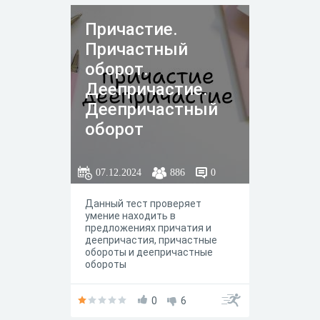
задание даётся один балл.
Составитель теста: Останина
Причастие.
А.Е. 2 курс, филологический
факультет
Причастный
оборот.
Деепричастие.
Деепричастный
оборот
07.12.2024
886
0
Данный тест проверяет
умение находить в
предложениях причатия и
деепричастия, причастные
обороты и деепричастные
обороты
0
6