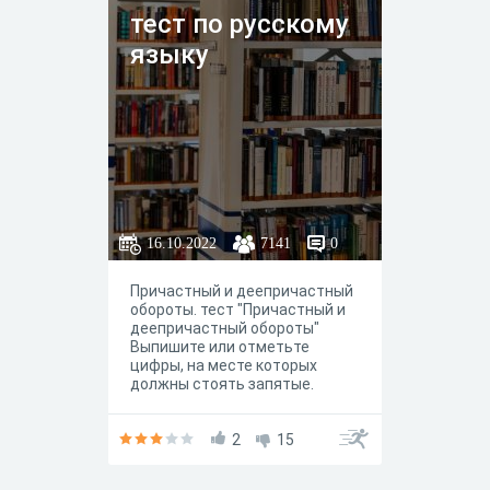
тест по русскому
языку
16.10.2022
7141
0
Причастный и деепричастный
обороты. тест "Причастный и
деепричастный обороты"
Выпишите или отметьте
цифры, на месте которых
должны стоять запятые.
Ответ запишите без пробелов
и запятых. Сертификат в
конце. По вопросам
2
15
обращайтесь к
преподавателю. За каждое