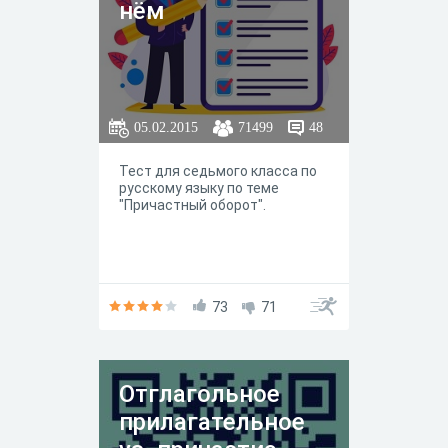
нём
05.02.2015
71499
48
Тест для седьмого класса по
русскому языку по теме
"Причастный оборот".
73
71
Отглагольное
прилагательное