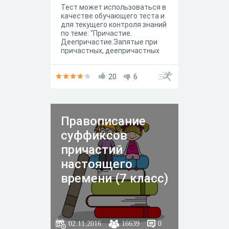
Тест может использоваться в
деепричастиях»
качестве обучающего теста и
для 7 класса
для текущего контроля знаний
по теме: "Причастие.
Деепричастие.Запятые при
причастных, деепричастных
оборотах, одиночных
деепричастиях.
Сложность:легкий
20
6
Правописание
суффиксов
причастий
настоящего
времени (7 класс)
02.11.2016
16639
0