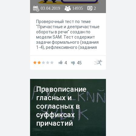
03.04.2019
14935
2
Проверочный тест по теме
"Причастные и деепричастные
обороты в речи" создан по
модели SAM. Тест содержит
задачи формального (задания
1-4), рефлексивного (задания
5-8) и функционального
(задания 9-10) уровней. Такое
построение помогает
4
45
определить уровень
присвоения учебного
содержания. Максимально
можно набрать 12 баллов,
Правописание
распределение баллов по
уровням одинаковое.
гласных и
согласных в
суффиксах
причастий