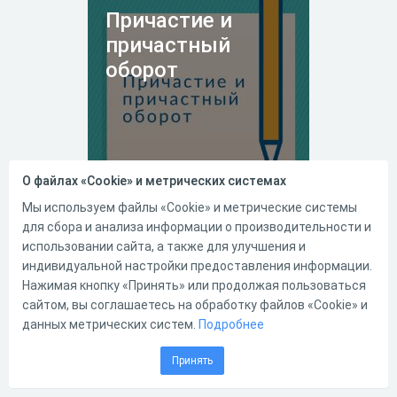
Причастие и
причастный
оборот
О файлах «Cookie» и метрических системах
01.04.2021
368
0
Мы используем файлы «Cookie» и метрические системы
для сбора и анализа информации о производительности и
Тест проверяет знания
использовании сайта, а также для улучшения и
учащихся по теме: "Причастие
индивидуальной настройки предоставления информации.
и причастный оборот". Тест
состоит из 15 вопросов. По
Нажимая кнопку «Принять» или продолжая пользоваться
прохождении всех заданий
сайтом, вы соглашаетесь на обработку файлов «Cookie» и
выставляется оценка.
данных метрических систем.
Подробнее
1
0
Принять