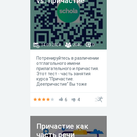
vs. причастие
14.03.2024
2046
0
Потренируйтесь в различении
отглагольного имени
прилагательного и причастия.
Этот тест - часть занятия
курса "Причастие.
Деепричастие" Вы тоже
можете к нему
присоединиться:
https://myschola.ru/prich
6
4
Успехов!
Причастие как
часть речи