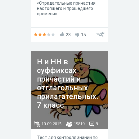
«Страдательные причастия
настоящего и прошедшего
времени».
23
15
Н и НН в
суффиксах
причастий и
отглагольных
прилагательных.
7 класс
10.09.2015
19819
9
Тест для контроля знаний по