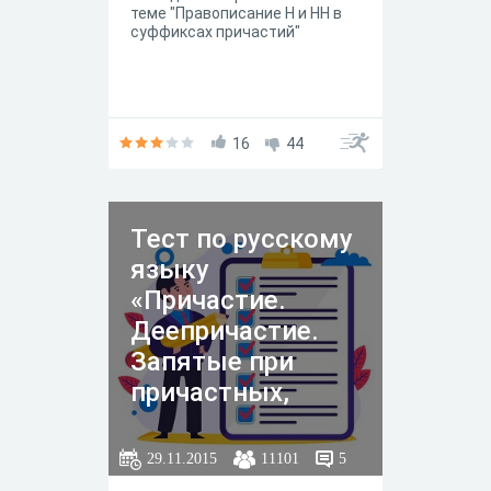
теме "Правописание Н и НН в
суффиксах причастий"
16
44
Тест по русскому
языку
«Причастие.
Деепричастие.
Запятые при
причастных,
деепричастных
оборотах и
29.11.2015
11101
5
одиночных