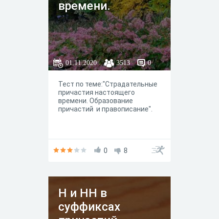
времени.
01.11.2020
3513
0
Тест по теме:"Страдательные
причастия настоящего
времени. Образование
причастий и правописание".
0
8
Н и НН в
суффиксах