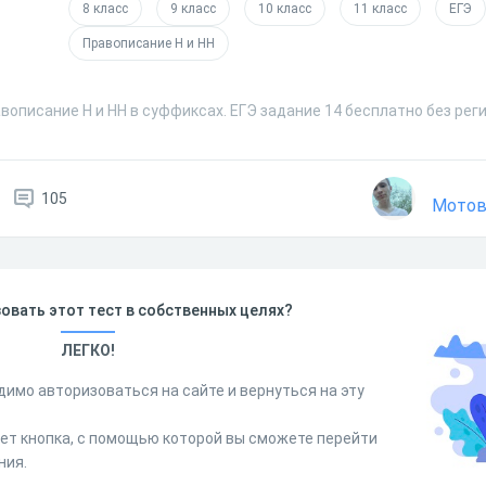
8 класс
9 класс
10 класс
11 класс
ЕГЭ
Правописание Н и НН
вописание Н и НН в суффиксах. ЕГЭ задание 14 бесплатно без рег
105
Мотов
овать этот тест в собственных целях?
ЛЕГКО!
димо авторизоваться на сайте и вернуться на эту
дет кнопка, с помощью которой вы сможете перейти
ния.