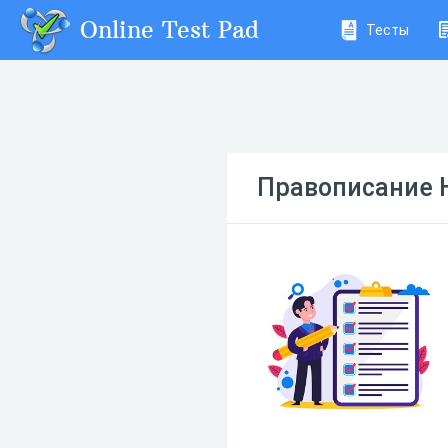
Online Test Pad
Тесты
Правописание Н