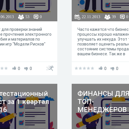
.06.2013
53
0
22.11.2013
39
0
 для проверки знаний
Часто кажется что бизнес
е прочтения электронного
процессы хорошо налажен
бия и материалов по
улучшать их некуда. Этот 
ии игр "Модели Рисков"
позволяет оценить реаль
состояние системы прода
вашем бизнесе. Так же в
процессе прохождения ск
всего вам придут идеи о 
0
0
что можно улучшить.
0
0
тестационный
ФИНАНСЫ ДЛ
ст за 1 квартал
ТОП-
16
МЕНЕДЖЕРОВ