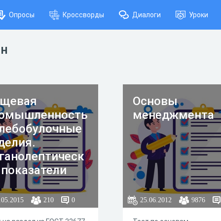
Опросы
Кроссворды
Диалоги
Уроки
йн
щевая
Основы
омышленность
менеджмента
Хлебобулочные
делия.
ганолептическ
 показатели
ебобулочных
делий.
.05.2015
210
0
25.06.2012
9876