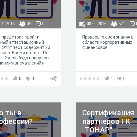
.01.2016
45
0
08.02.2016
571
 предстоит пройти
Проверьте свои знания в
бный аттестационный
области корпоративных
. Этот тест содержит 20
финансовов!
осов. Время на тест 15
т. Здесь будут вопросы
наниям впечатлений и
дуктов, оформлению
зов и принципов работы
ла. Успехов тебе)
0
0
1
0
о ты в
Сертификация
офессии?
партнеров ГК
"ТОНАР"