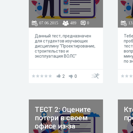
07.06.2015
489
0
13
Данный тест, предназначен
Тебе
для студентов изучающих
про
дисциплину "Проектирование,
тест
строительство и
вопр
эксплуатация ВОЛС"
мину
по з
про
зака
2
0
отде
ТЕСТ 2: Оцените
Кт
потери в своем
пр
офисе из-за