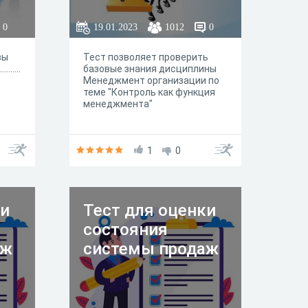
0
19.01.2023
1012
0
вы
Тест позволяет проверить
.......
базовые знания дисциплины
.
Менеджмент организации по
теме "Контроль как функция
менеджмента"
1
0
ки
Тест для оценки
состояния
аж
системы продаж