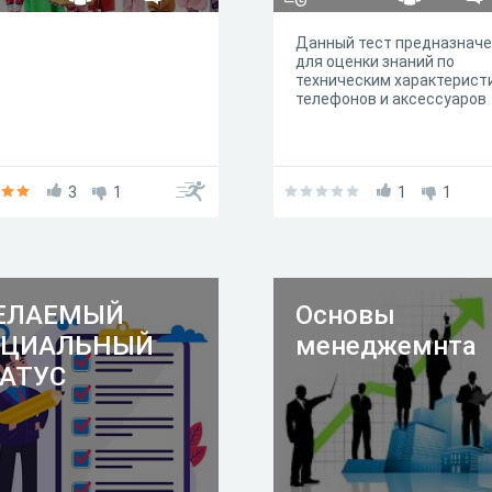
Данный тест предназнач
для оценки знаний по
техническим характерист
телефонов и аксессуаров
3
1
1
1
ЕЛАЕМЫЙ
Основы
ОЦИАЛЬНЫЙ
менеджемнта
АТУС