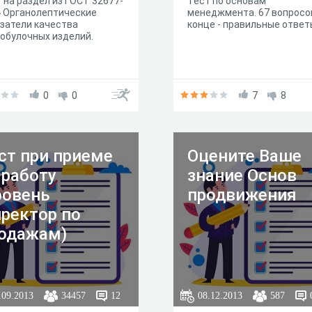
 на раздел из ГОСТ 32677-
Тест по основам
 Органолептические
менеджмента. 67 вопросов
затели качества
конце - правильные ответ
обулочных изделий.
0
0
7
8
ст при приеме
Оцените Ваше
 работу
знание Основ
ровень
продвижения
ректор по
одажам)
.09.2013
34457
12
08.12.2013
587