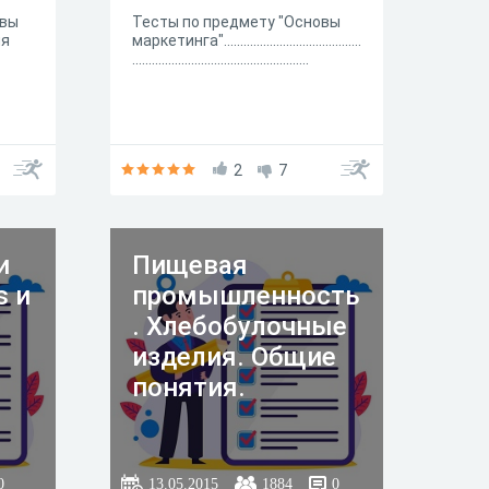
 вы
Тесты по предмету "Основы
ия
маркетинга"..........................................
......................................................
2
7
и
Пищевая
s и
промышленность
. Хлебобулочные
изделия. Общие
понятия.
0
13.05.2015
1884
0