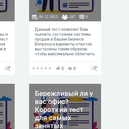
06.12.2013
187
0
Данный тест позволит Вам
ы, и
оценить состояние системы
тест
продаж в Вашем бизнесе.
ное
Вопросы и варианты ответов
ж в
выстроены таким образом,
чтобы максимально облегчить
орее
Вам поиск проблемных узлов.
том
0
0
Я
Бережливый ли у
вас офис?
Короткий тест
для самых
занятых