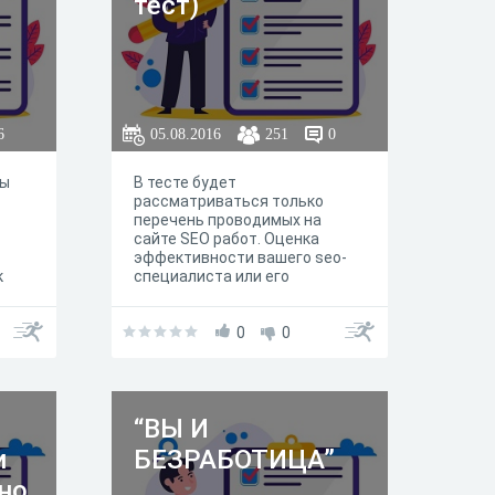
тест)
6
05.08.2016
251
0
пы
В тесте будет
рассматриваться только
перечень проводимых на
сайте SEO работ. Оценка
эффективности вашего seo-
к
специалиста или его
компетенции осуществляться
в данном тесте не будет.
0
0
ра на
“ВЫ И
и
БЕЗРАБОТИЦА”
но