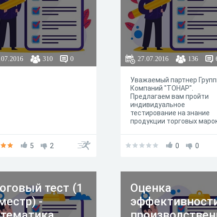
.07.2016
310
0
27.07.2016
136
Уважаемый партнер Груп
Компаний "ТОНАР".
Предлагаем вам пройти
индивидуальное
тестирование на знание
продукции торговых маро
"ТОНАР", "Helios", "Premier
Fishing", по результатам
5
2
которого ваша компания
0
0
получит сертификат диле
2017г..
оговый тест (1
Оценка
местр) -
эффективност
тематика.
производствен