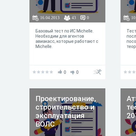
16.04.2013
43
0
10
Базовый тест по ИС Michelle.
Тест
Необходим для агентов
посл
авиакасс, которые работают с
посо
Michelle.
теор
0
0
Проектирование,
Ат
строительство и
те
эксплуатация
20
ВОЛС