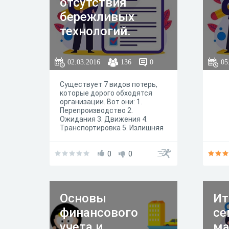
отсутствия
бережливых
технологий.
02.03.2016
136
0
05
Существует 7 видов потерь,
которые дорого обходятся
организации. Вот они: 1.
Перепроизводство 2.
Ожидания 3. Движения 4.
Транспортировка 5. Излишняя
обработка 6. Запасы 7.
Дефекты
0
0
Основы
Ит
финансового
се
учета и
ма