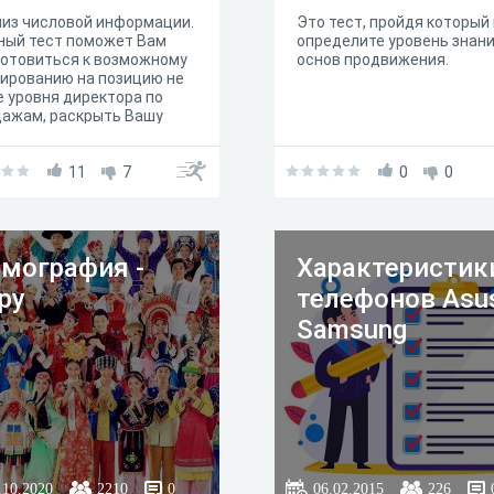
из числовой информации.
Это тест, пройдя который
ный тест поможет Вам
определите уровень знан
отовиться к возможному
основ продвижения.
ированию на позицию не
 уровня директора по
дажам, раскрыть Вашу
обность к восприятию
ловой информации.
b.ru
11
7
0
0
мография -
Характеристик
py
телефонов Asu
Samsung
.10.2020
2210
0
06.02.2015
226