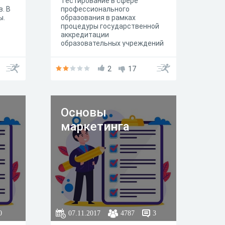
Тестирование в сфере
. В
профессионального
ы.
образования в рамках
процедуры государственной
аккредитации
образовательных учреждений
высшего и среднего
профессионального
образования
2
17
Основы
маркетинга
0
07.11.2017
4787
3