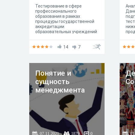
Тестирование в сфере
Анал
профессионального
Дан
образования в рамках
подг
процедуры государственной
тест
аккредитации
ниже
образовательных учреждений
про
высшего и среднего
спос
профессионального
чис
образования
14
7
Aidjo
Понятие и
Де
сущность
Co
менеджмента
07.11.2021
1879
0
01