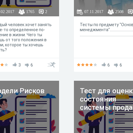
.02.2017
1765
2
07.11.2017
2508
ый человек хочет занять
Тесты по предмету "Осно
е-то определенное по­
менеджмента".............................
ние в жизни. Чего ты
...........................................................
ь от того положения в
и, которое ты хочешь
ять?
3
6
6
6
дели Рисков
Тест для оцен
состояния
системы прод