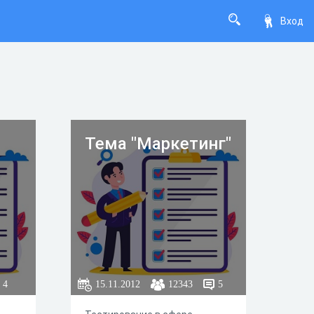
Вход
Тема "Маркетинг"
4
15.11.2012
12343
5