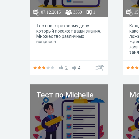
07.12.2015
3350
1
15
Тест по страховому делу
Кажд
который покажет ваши знания.
како
Множество различных
ложе
вопросов.
ждеш
жизн
зан
2
4
Тест по Michelle
Мо