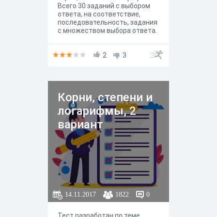
Всего 30 заданий с выбором
ответа, на соответствие,
последовательность, задания
с множеством выбора ответа.
Каждый правильный ответ
оценивается в 1 балл. Время
прохождения 45 минут.
2
3
Корни, степени и
логарифмы, 2
вариант
14.11.2017
1822
0
Тест разработан по теме