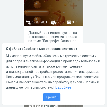
19.04.2021
3013
3
Данный тест используется на
этапе закрепления материала
по теме "Логарифм. Основное
логарифмическое тождество"
О файлах «Cookie» и метрических системах
Мы используем файлы «Cookie» и метрические системы
для сбора и анализа информации о производительности и
10
8
использовании сайта, а также для улучшения и
индивидуальной настройки предоставления информации.
Нажимая кнопку «Принять» или продолжая пользоваться
сайтом, вы соглашаетесь на обработку файлов «Cookie» и
Степень с
данных метрических систем.
Подробнее
натуральным
Принять
показателем.
вариант №1