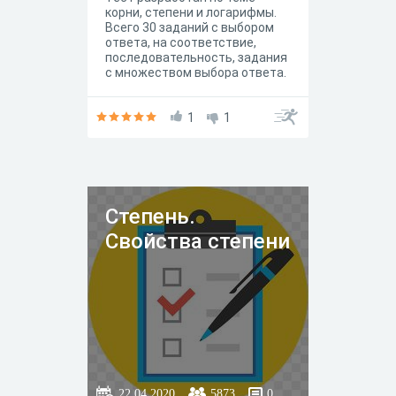
корни, степени и логарифмы.
Всего 30 заданий с выбором
ответа, на соответствие,
последовательность, задания
с множеством выбора ответа.
Каждый правильный ответ
оценивается в 1 балл. Время
прохождения 45 минут.
1
1
Степень.
Свойства степени
22.04.2020
5873
0