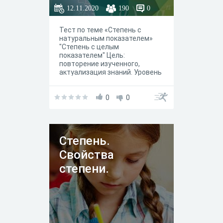
12.11.2020
190
0
Тест по теме «Степень с
натуральным показателем»
"Степень с целым
показателем" Цель:
повторение изученного,
актуализация знаний. Уровень
заданий- к каждому заданию
дано 4 варианта ответа, один
из которых верный. За каждое
0
0
верное выполнение задания
начисляется один бал.
Степень.
Свойства
степени.