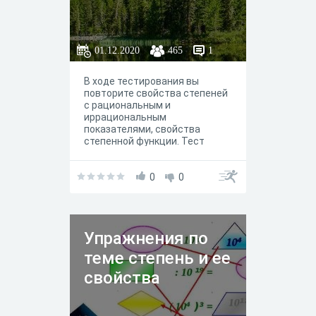
01.12.2020
465
1
В ходе тестирования вы
повторите свойства степеней
с рациональным и
иррациональным
показателями, свойства
степенной функции. Тест
состоит из семи заданий.
Задния представлены
различного типа: открытого и
0
0
закрытого типов, на
установление порядка
Упражнения по
теме степень и ее
свойства