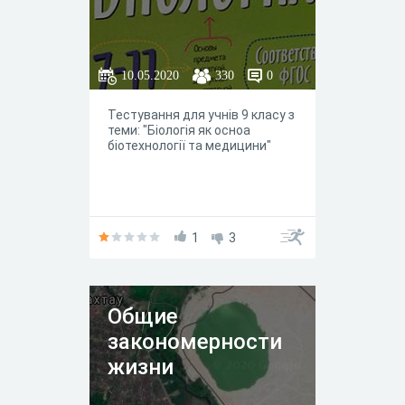
10.05.2020
330
0
Тестування для учнів 9 класу з
теми: "Біологія як осноа
біотехнології та медицини"
1
3
Общие
закономерности
жизни