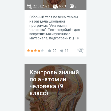
22.01.2022
6603
2
Сборный тест по всем темам
из раздела школьной
программы "Анатомия
человека". Тест подойдёт для
закрепления изученного
материала, подготовки к ЦТ и
ЕГЭ, проверки и освежения
своих знаний
29
11
Контроль знаний
по анатомии
человека (9
класс)