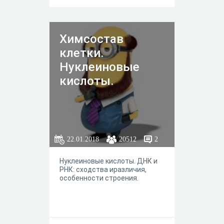
Химсостав
клетки.
Нуклеиновые
кислоты.
22.01.2018
20512
2
Нуклеиновые кислоты. ДНК и
РНК: сходства иразличия,
особенности строения.