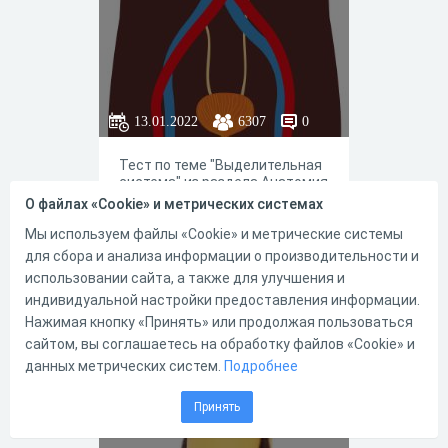
13.01.2022
6307
0
Тест по теме "Выделительная
система" из раздела Анатомия
человека. Подходит для
О файлах «Cookie» и метрических системах
закрепления изученного
материала, подготовки к ЦТ и
Мы используем файлы «Cookie» и метрические системы
ЕГЭ
для сбора и анализа информации о производительности и
использовании сайта, а также для улучшения и
индивидуальной настройки предоставления информации.
12
14
Нажимая кнопку «Принять» или продолжая пользоваться
сайтом, вы соглашаетесь на обработку файлов «Cookie» и
данных метрических систем.
Подробнее
Одномембранны
Принять
е органоиды 1