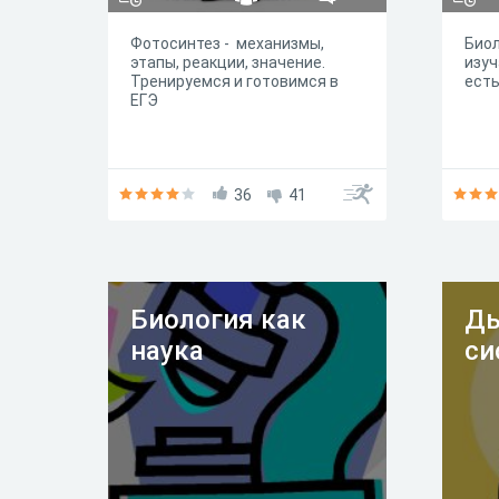
Фотосинтез - механизмы,
Биол
этапы, реакции, значение.
изуч
Тренируемся и готовимся в
есть
ЕГЭ
36
41
Биология как
Ды
наука
си