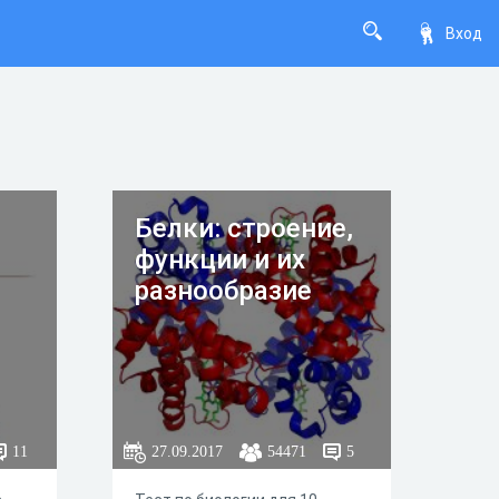
Вход
Белки: строение,
функции и их
разнообразие
11
27.09.2017
54471
5