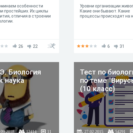
оминаем особенности
Уровни организации живог
и простейших. Их циклы
Какие они бывают. Какие
ития, отличия в строении
процессы происходят на н
ологии.
26
22
6
31
Э. Биология
Тест по биолог
к наука
по теме "Вирус
(10 класс)
.09.2018
12414
11
27.02.2015
54291