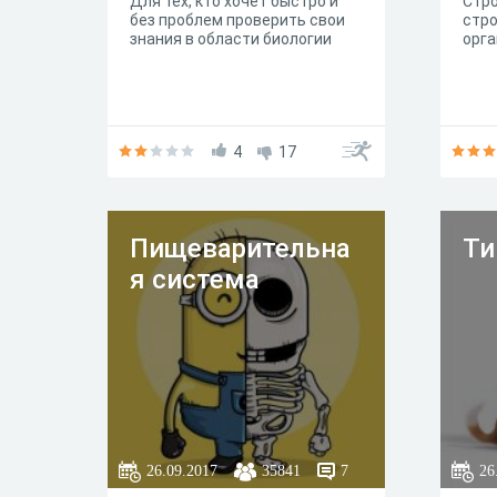
Для тех, кто хочет быстро и
Стро
без проблем проверить свои
стро
знания в области биологии
орга
4
17
Пищеварительна
Ти
я система
26.09.2017
35841
7
26