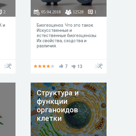
2
05.04.2018
12528
1
К и
Биогеоценоз. Что это такое.
Искусственные и
естественные биогеоценозы.
Их свойства, сходства и
различия.
7
13
Структура и
функции
органоидов
клетки