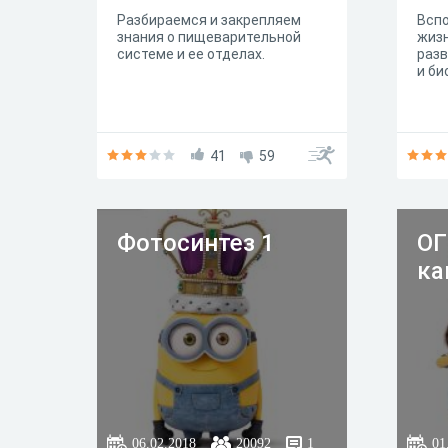
Разбираемся и закрепляем
Всп
знания о пищеварительной
жизн
системе и ее отделах.
разв
и би
41
59
Фотосинтез 1
ОГ
ка
06.02.2018
20092
1
01