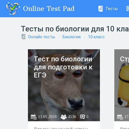
Online Test Pad
Тесты
Тесты по биологии для 10 кл
Онлайн тесты
Биология
10 класс
Тест по биологии
Ст
для подготовки к
ЕГЭ
13.05.2019
4536
0
17