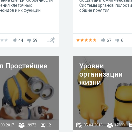
ение клетки. Особенности
Общая анатомия человека
ения клеточных
Системы органов, полости
ноидов и их функции.
общие понятия.
44
59
67
6
п Простейшие
Уровни
организации
жизни
.09.2017
19972
12
05.04.2018
17390