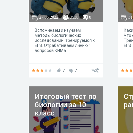
27.06.2022
3538
0
31
Вспоминаем и изучаем
Каки
методы биологических
Что 
исследований. тренируемся к
Трен
ЕГЭ. Отрабатываем линию 1
ЕГЭ
вопросов КИМа
7
7
Итоговый тест по
Ст
биологии за 10
ра
класс