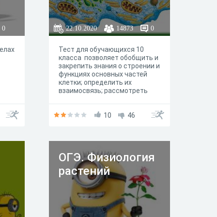
0
22.10.2020
14873
0
делах
Тест для обучающихся 10
класса позволяет обобщить и
закрепить знания о строении и
функциях основных частей
клетки; определить их
взаимосвязь; рассмотреть
особенности строения и
функций эукариотических и
прокариотических клеток.
10
46
ОГЭ. Физиология
растений