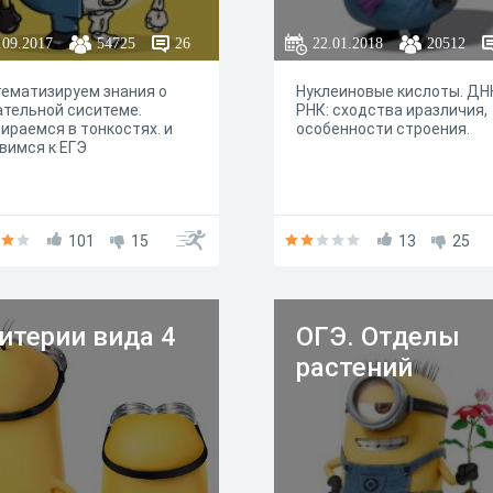
.09.2017
54725
26
22.01.2018
20512
ематизируем знания о
Нуклеиновые кислоты. ДН
тельной сиситеме.
РНК: сходства иразличия,
ираемся в тонкостях. и
особенности строения.
вимся к ЕГЭ
101
15
13
25
итерии вида 4
ОГЭ. Отделы
растений