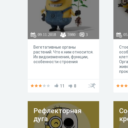
09.11.2018
5980
3
05
Вегетативные органы
Стое
растений. Что к ним относится.
особ
Их видоизменения, функции,
клет
особенности строения
Орга
живо
прок
11
8
Рефлекторная
Со
дуга
кр