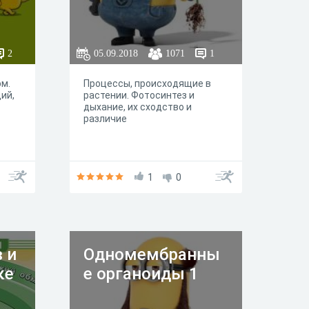
2
05.09.2018
1071
1
ом.
Процессы, происходящие в
ий,
растении. Фотосинтез и
дыхание, их сходство и
различие
1
0
 и
Одномембранны
ке
е органоиды 1