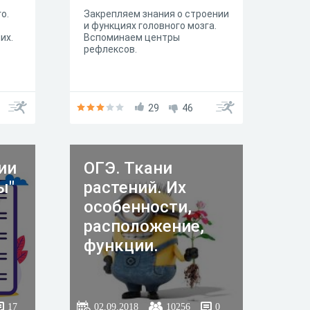
о.
Закрепляем знания о строении
и функциях головного мозга.
их.
Вспоминаем центры
рефлексов.
29
46
ии
ОГЭ. Ткани
ы"
растений. Их
особенности,
расположение,
функции.
17
02.09.2018
10256
0