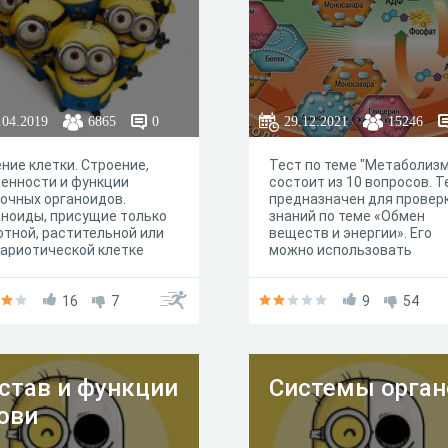
.04.2019
6865
0
29.12.2021
15246
ние клетки. Строение,
Тест по теме "Метаболизм
енности и функции
состоит из 10 вопросов. Т
очных органоидов.
предназначен для провер
ноиды, присущие только
знаний по теме «Обмен
тной, растительной или
веществ и энергии». Его
ариотической клетке
можно использовать
учащимися при подготовк
ГИА по биологии.
16
7
9
54
став и функции
Системы орган
ови