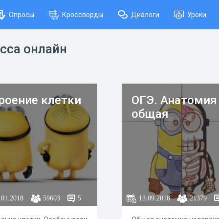
Опросы
Кроссворды
Диалоги
Уроки
асса онлайн
роение клетки
ОГЭ. Анатомия
общая
.01.2018
59603
5
13.09.2018
21379