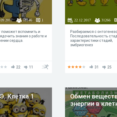
.09.2017
18146
1
22.12.2017
31266
 поможет вспомнить и
Разбираемся с онтогенез
ядочить знания о работе и
Последовательность стад
ении сердца.
характеристики стадий,
эмбриогенез
22
11
31
25
Э. Клетка 1
Обмен веществ
энергии в клет