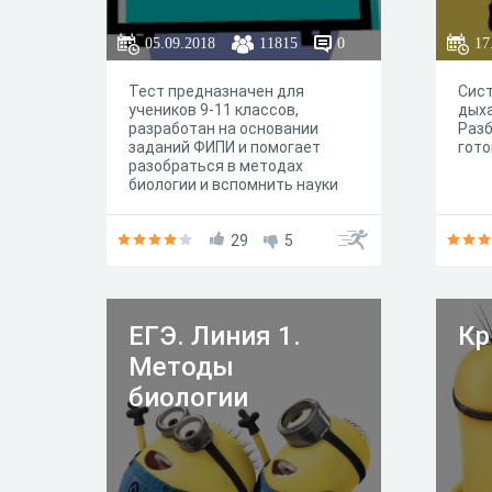
05.09.2018
11815
0
17
Тест предназначен для
Сист
учеников 9-11 классов,
дыха
разработан на основании
Разб
заданий ФИПИ и помогает
гото
разобраться в методах
биологии и вспомнить науки
входящие в комплекс
биологических наук.
29
5
ЕГЭ. Линия 1.
Кр
Методы
биологии