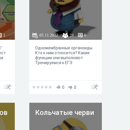
1
05.11.2022
28
0
"
Одномембранные органоиды.
ест
Кто к ним относится? Какие
ки
функции они выполняют.
Тренируемся к ЕГЭ
е к
0
0
ов
Кольчатые черви