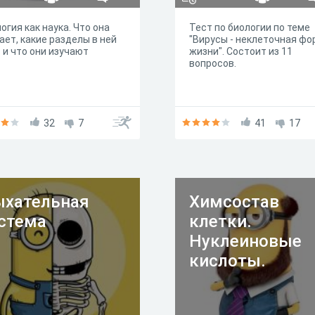
огия как наука. Что она
Тест по биологии по теме
ает, какие разделы в ней
"Вирусы - неклеточная фо
 и что они изучают
жизни". Состоит из 11
вопросов.
32
7
41
17
хательная
Химсостав
стема
клетки.
Нуклеиновые
кислоты.