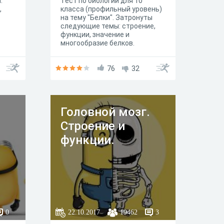
.
Тест по биологии для 10
,
класса (профильный уровень)
на тему "Белки". Затронуты
следующие темы: строение,
функции, значение и
многообразие белков.
76
32
Головной мозг.
Строение и
функции.
0
22.10.2017
19462
3