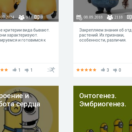
.07.2024
94
0
08.09.2018
2118
е критерии вида бывают.
Закрепляем знания об от
они характеризуют.
растений. Их признаки,
ируемся и готовимся к
особенности, различия.
1
1
3
0
роение и
Онтогенез.
бота сердца
Эмбриогенез.