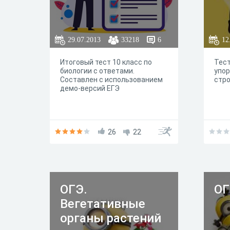
29.07.2013
33218
6
12
Итоговый тест 10 класс по
Тест
биологии с ответами.
упор
Составлен с использованием
стро
демо-версий ЕГЭ
26
22
ОГЭ.
ОГ
Вегетативные
органы растений