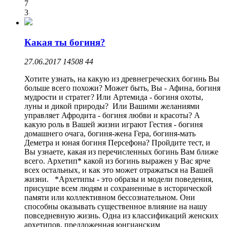
7
3
Какая ты богиня?
27.06.2017
14508
44
Хотите узнать, на какую из древнегреческих богинь Вы
больше всего похожи? Может быть, Вы - Афина, богиня
мудрости и стратег? Или Артемида - богиня охоты,
луны и дикой природы? Или Вашими желаниями
управляет Афродита - богиня любви и красоты? А
какую роль в Вашей жизни играют Гестия - богиня
домашнего очага, богиня-жена Гера, богиня-мать
Деметра и юная богиня Персефона? Пройдите тест, и
Вы узнаете, какая из перечисленных богинь Вам ближе
всего. Архетип* какой из богинь выражен у Вас ярче
всех остальных, и как это может отражаться на Вашей
жизни. *Архетипы - это образы и модели поведения,
присущие всем людям и сохраненные в исторической
памяти или коллективном бессознательном. Они
способны оказывать существенное влияние на нашу
повседневную жизнь. Одна из классификаций женских
архетипов, предложенная юнгианским