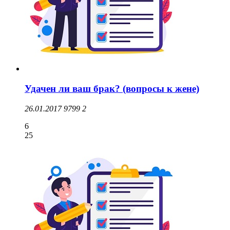
Удачен ли ваш брак? (вопросы к жене)
26.01.2017
9799
2
6
25