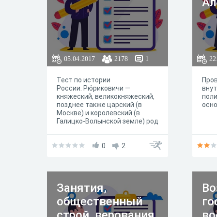
Ал
05.04.2017
2178
1
22
Тест по истории
Пров
России. Рю́риковичи —
внут
княжеский, великокняжеский,
поли
позднее также царский (в
осно
Москве) и королевский (в
Галицко-Волынской земле) род
потомков Рюрика — первого
летописного князя древней
Руси, раздробившийся с
0
2
течением времени на
множество ветвей.
Большинство
правителей Киевской
Занятия,
Во
Руси (Древнерусского
государства) и
общественный
го
образовавшихся после её
распада русских
строй, верования
во