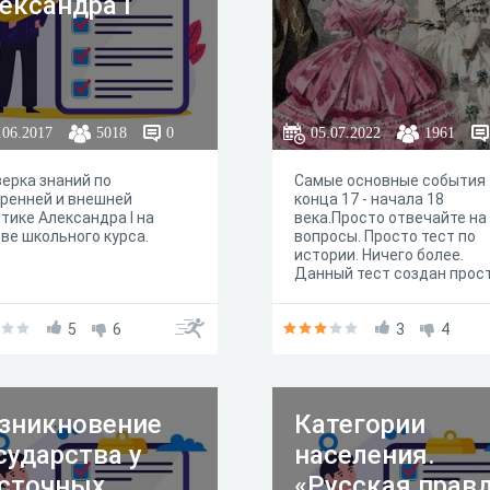
ександра I
.06.2017
5018
0
05.07.2022
1961
ерка знаний по
Самые основные события
ренней и внешней
конца 17 - начала 18
тике Александра I на
века.Просто отвечайте на
ве школьного курса.
вопросы. Просто тест по
истории. Ничего более.
Данный тест создан прос
так. Не претендует ни на ч
Здесь 10 вопросов по теме
5
6
что примерно происходил
3
4
россии в конце 17 - начала
веков. Все очень объектив
без подробностей. Справи
даже школьник в 7 классе,
зникновение
Категории
играющий в бравл старс.
После прохождения вы
сударства у
населения.
увидите процент праильн
ответов но без сертифика
сточных
«Русская прав