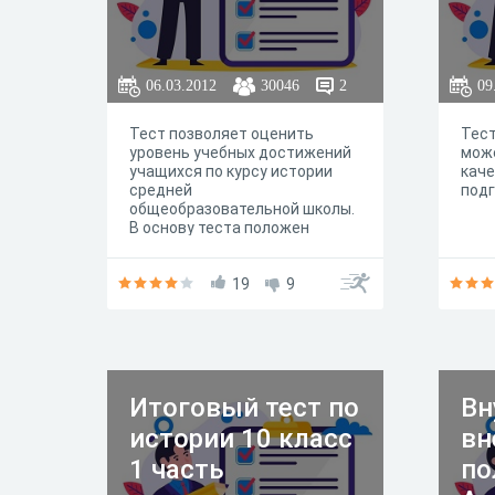
06.03.2012
30046
2
09
Тест позволяет оценить
Тест
уровень учебных достижений
може
учащихся по курсу истории
каче
средней
подг
общеобразовательной школы.
В основу теста положен
обязательный минимум
содержания образования.
19
9
Итоговый тест по
Вн
истории 10 класс
вн
1 часть
по