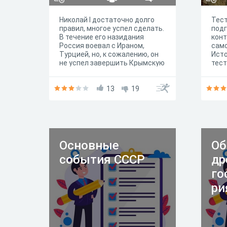
Николай I достаточно долго
Тест
правил, многое успел сделать.
подг
В течение его назидания
кон
Россия воевал с Ираном,
сам
Турцией, но, к сожалению, он
Исто
не успел завершить Крымскую
тест
войну, конечно, не без важной
знан
причины - он умер. А что вы
Росс
знаете об этом царе и его
13
19
пери
политики?
Основные
Об
события СССР
др
го
ри