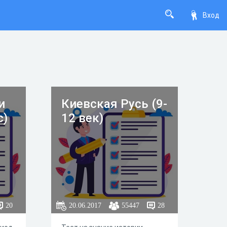
Вход
и
Киевская Русь (9-
с)
12 век)
20
20.06.2017
55447
28