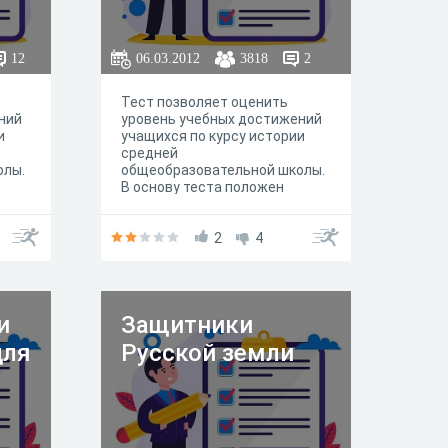
12
06.03.2012
3818
2
Тест позволяет оценить
ний
уровень учебных достижений
и
учащихся по курсу истории
средней
олы.
общеобразовательной школы.
В основу теста положен
обязательный минимум
содержания образования.
2
4
и
Защитники
для
Русской земли