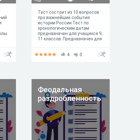
Тест состоит из 10 вопросов
ний
про важнейшие события
и
истории России.Тест по
хронологическим датам
олы.
предназначен для учащихся 9,
11 классов. Предназначен для
проверки знаний.
Предлагается учащимся после
изучения всех разделов темы.
4
0
Охватывает все основные
вопросы и разделы темы.
Феодальная
раздробленность