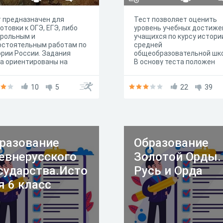
 предназначен для
Тест позволяет оценить
отовки к ОГЭ, ЕГЭ, либо
уровень учебных достиже
трольным и
учащихся по курсу истори
остоятельным работам по
средней
рии России. Задания
общеобразовательной шк
а ориентированы на
В основу теста положен
ие Древней Руси и
обязательный минимум
ийского государства в
содержания образования.
од с IX по XV вв.
10
5
22
39
разование
Образование
евнерусского
Золотой Орды.
сударства.Исто
Русь и Орда
я 6 класс