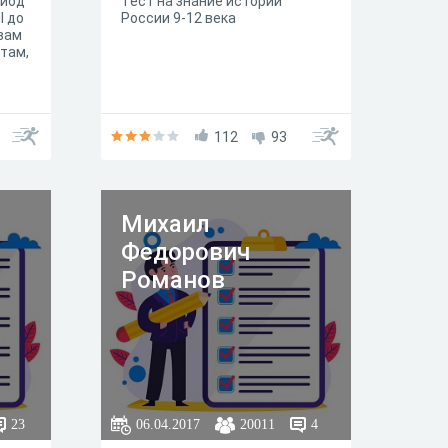
риод
Тест на знание истории
I до
России 9-12 века
вам
там,
о.
112
93
мках
о
м
или
Михаил
, по
Федорович
от
тся
Романов
бник
. В.
23
06.04.2017
20011
4