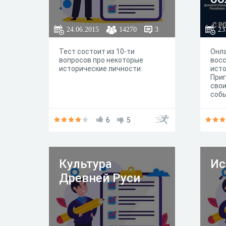
Ро
Фе
24.06.2015
14270
3
23
Тест состоит из 10-ти
Онла
вопросов про некоторые
восс
исторические личности.
ист
Приг
свои
собы
вос
Луг
6
5
Респ
Херс
Росс
тест
реф
Культура
Ис
милл
зало
Древней Руси
для 
субъ
Рос