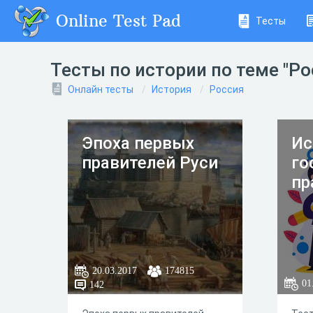
Online Test Pad
Тесты
Тесты по истории по теме "Ро
Онлайн тесты
История
Россия
Эпоха первых
Ис
правителей Руси
го
пр
20.03.2017
174815
01
142