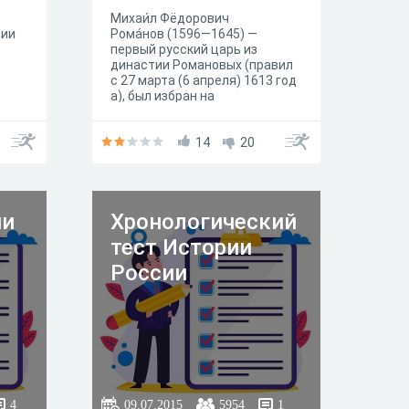
Михаи́л Фёдорович
сии
Рома́нов (1596—1645) —
первый русский царь из
династии Романовых (правил
с 27 марта (6 апреля) 1613 год
а), был избран на
царствование Земским
собором 21 февраля (3 марта)
1613 года.
14
20
ии
Хронологический
тест Истории
России
4
09.07.2015
5954
1