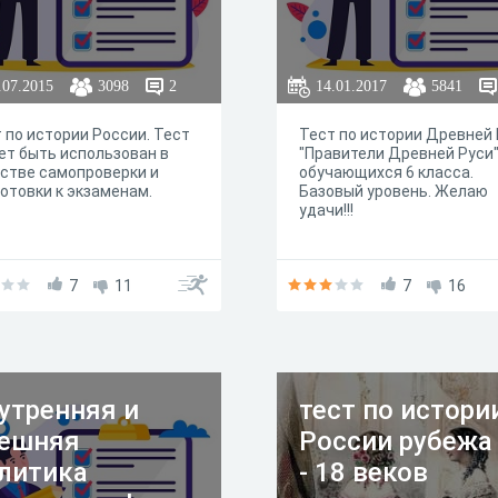
.07.2015
3098
2
14.01.2017
5841
 по истории России. Тест
Тест по истории Древней
т быть использован в
"Правители Древней Руси"
стве самопроверки и
обучающихся 6 класса.
отовки к экзаменам.
Базовый уровень. Желаю
удачи!!!
7
11
7
16
утренняя и
тест по истори
ешняя
России рубежа
литика
- 18 веков