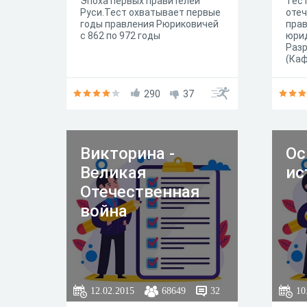
Эпоха первых правителей
Тест
Руси.Тест охватывает первые
отеч
годы правления Рюриковичей
прав
с 862 по 972 годы
юрид
Разр
(Каф
прав
290
37
Викторина -
Ос
Великая
ис
Отечественная
война
12.02.2015
68649
32
10