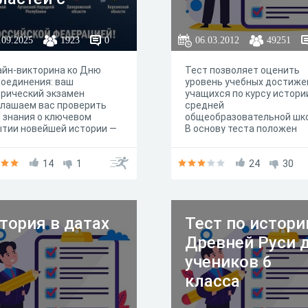
ссийской
дерацией
.09.2025
1923
0
06.03.2012
49251
йн-викторина ко Дню
Тест позволяет оценить
оединения: ваш
уровень учебных достиже
орический экзамен
учащихся по курсу истори
лашаем вас проверить
средней
 знания о ключевом
общеобразовательной шк
тии новейшей истории —
В основу теста положен
соединении Донецкой и
обязательный минимум
анской Народных
содержания образования.
ублик, Запорожской и
14
1
24
30
онской областей с
ийской Федерацией. Этот
 посвящен историческому
ерендум, волеизъявлению
тория в датах
Тест по истори
ионов жителей, которое
жило правовую основу
Древней Руси 
создания новых
ектов в составе
учеников 6
сийской Федерации.
класса