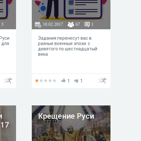
3
18.02.2017
67
1
 Руси
Задания перенесут вас в
 для
разные военные эпохи: с
девятого по шестнадцатый
века
1
1
и
Крещение Руси
 17