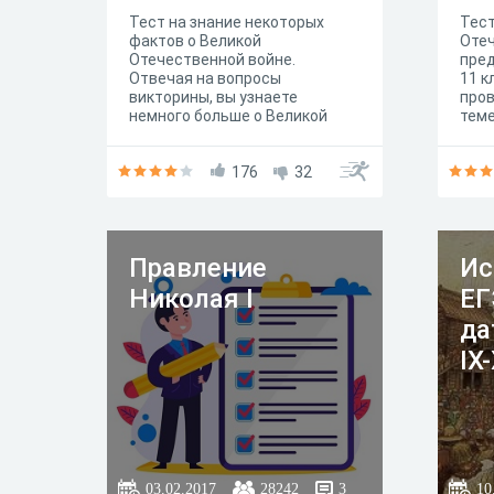
Тест на знание некоторых
Тест
фактов о Великой
Оте
Отечественной войне.
пред
Отвечая на вопросы
11 к
викторины, вы узнаете
пров
немного больше о Великой
теме
Отечественной войне.
176
32
Правление
Ис
Николая I
ЕГ
да
IX
03.02.2017
28242
3
10