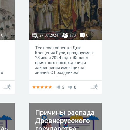
0
27.07.2024
178
0
Тест составлен ко Дню
Крещения Руси, празднуемого
28 июля 2024 года. Желаем
приятного прохождения и
закрепления имеющихся
то
знаний. С Праздником!
то.
,
о в
3
0
 18
но,
тся
Причины распада
Древнерусского
ых
та
да»
государства