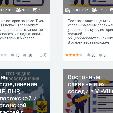
.12.2016
9862
3
06.03.2012
19013
 по истории по теме "Русь
Тест позволяет оценить
-11 веках". Тест может
уровень учебных достиже
 использован в качестве
учащихся по курсу истори
проверки и подготовки к
средней
у истории в 6 классе.
общеобразовательной шк
В основу теста положен
обязательный минимум
содержания образования.
18
30
20
7
нь
Восточные
ссоединения
славяне и их
Р, ЛНР,
соседи в VI-VII 
порожской и
рсонской
ластей с