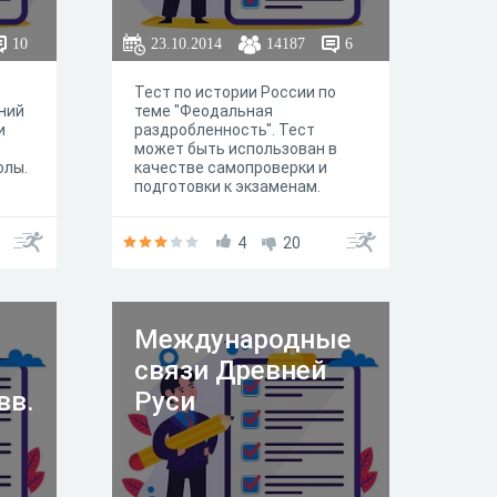
10
23.10.2014
14187
6
Тест по истории России по
ний
теме "Феодальная
и
раздробленность". Тест
может быть использован в
олы.
качестве самопроверки и
подготовки к экзаменам.
4
20
Международные
связи Древней
вв.
Руси