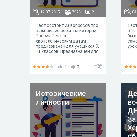
12.07.2015
3923
2
04
Тест состоит из вопросов про
Тест
важнейшие события истории
в 10
России.Тест по
быть
хронологическим датам
само
предназначен для учащихся 9,
урок
11 классов. Предназначен для
проверки знаний.
Предлагается учащимся после
изучения всех разделов темы.
3
0
Охватывает все основные
вопросы и разделы темы.
Исторические
Де
личности
во
ДН
За
Хе
об