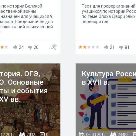
 по истории Великой
Тест для проверки знаний
чественной войны
учащихся по истории Рос
назначен для учащихся 9,
по теме Эпоха Дворцовых
лассов. Предназначен для
переворотов.
ерки знаний по изученной
 .
24
20
21
81
тория. ОГЭ,
Культура Росс
Э. Основные
в XVII в.
ты и события
-XV вв.
.12.2017
7032
0
06.03.2012
24483