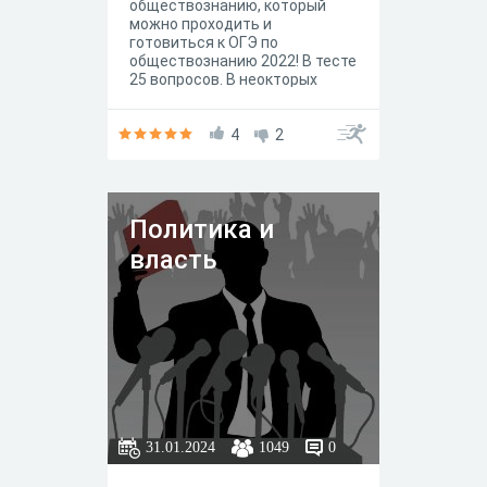
обществознанию, который
можно проходить и
готовиться к ОГЭ по
обществознанию 2022! В тесте
25 вопросов. В неокторых
заданиях нужно будет
выбрать несколько варинатов
ответа, в некоторых только
4
2
один вариант.
Политика и
власть
31.01.2024
1049
0