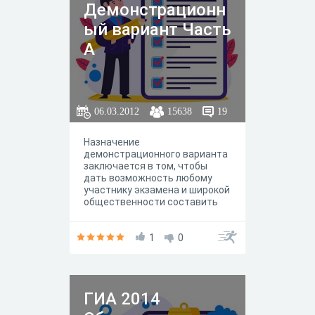
Демонстрационн
ый вариант Часть
А
06.03.2012
15638
19
Назначение
демонстрационного варианта
заключается в том, чтобы
дать возможность любому
участнику экзамена и широкой
общественности составить
представление о структуре
будущих КИМ, количестве
заданий, их форме, уровне
1
0
сложности.
ГИА 2014