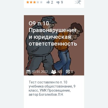
2
9
О9 п.10
Правонарушения
и юридическая
ответственность
05.01.2022
821
0
Тест составлен по п. 10
учебника общестовзнание, 9
класс, УМК Просвещение,
автор Боголюбов Л.Н.