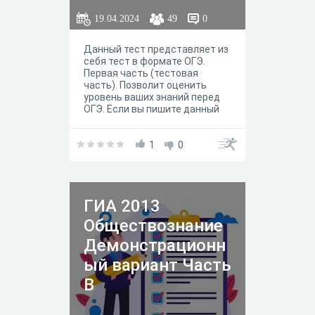
19.04.2024
49
0
Данный тест представляет из
себя тест в формате ОГЭ.
Первая часть (тестовая
часть). Позволит оценить
уровень ваших знаний перед
ОГЭ. Если вы пишите данный
тест на 15 баллов, на ОГЭ по
обществознанию вам не о чем
беспокоиться. С высокой
1
0
долей вероятности...
удовлетворительную (и выше)
оценку вы сможете получить.
ГИА 2013
Обществознание
Демонстрационн
ый вариант Часть
B