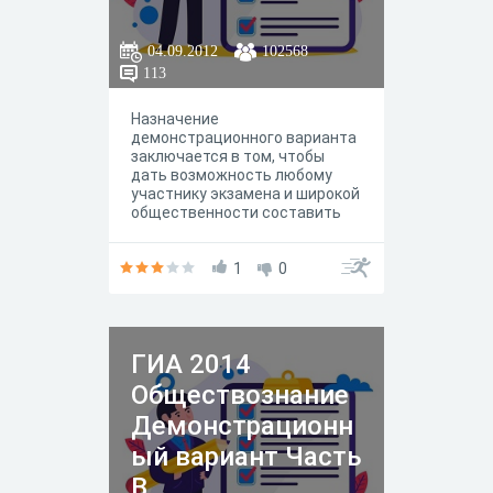
04.09.2012
102568
113
Назначение
демонстрационного варианта
заключается в том, чтобы
дать возможность любому
участнику экзамена и широкой
общественности составить
представление о структуре
будущих КИМ, количестве
заданий, их форме, уровне
1
0
сложности.
ГИА 2014
Обществознание
Демонстрационн
ый вариант Часть
B