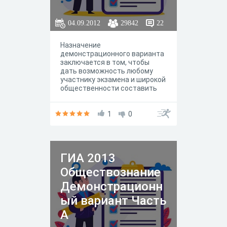
04.09.2012
29842
22
Назначение
демонстрационного варианта
заключается в том, чтобы
дать возможность любому
участнику экзамена и широкой
общественности составить
представление о структуре
будущих КИМ, количестве
заданий, их форме, уровне
1
0
сложности.
ГИА 2013
Обществознание
Демонстрационн
ый вариант Часть
А