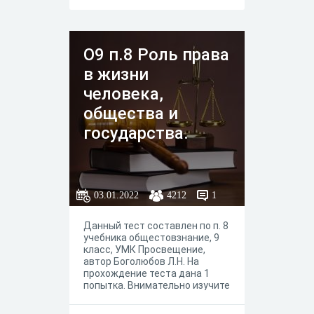
О9 п.8 Роль права
в жизни
человека,
общества и
государства.
03.01.2022
4212
1
Данный тест составлен по п. 8
учебника общестовзнание, 9
класс, УМК Просвещение,
автор Боголюбов Л.Н. На
прохождение теста дана 1
попытка. Внимательно изучите
текст параграфа.