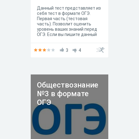
Данный тест представляет из
себя тест в формате ОГЭ.
Первая часть (тестовая
часть). Позволит оценить
уровень ваших знаний перед
ОГЭ. Если вы пишите данный
тест на 15 баллов, на ОГЭ по
обществознанию вам не о чем
беспокоиться. С высокой
3
4
долей вероятности...
удовлетворительную (и выше)
оценку вы сможете получить.
Обществознание
№3 в формате
ОГЭ