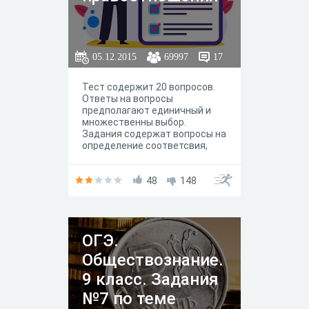
05.12.2015
69997
17
Тест содержит 20 вопросов.
Ответы на вопросы
предполагают единичный и
множественны выбор.
Задания содержат вопросы на
определение соответсвия,
ввод слова или числа, а также
задание на определение
сходства и отличия
48
148
(заполняется цифрами:
первые цифры-сходство,
остальные - отличия
ОГЭ.
Обществознание.
9 класс. Задания
№7 по теме