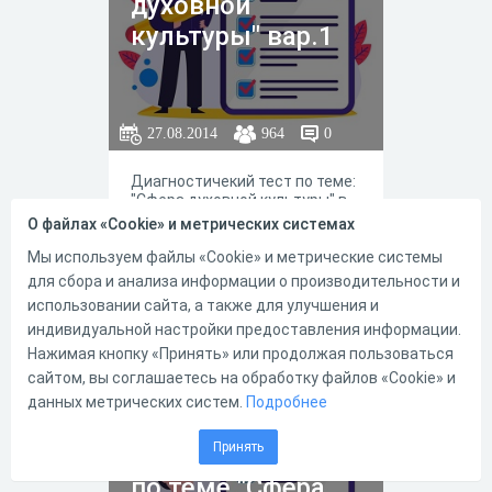
духовной
культуры" вар.1
27.08.2014
964
0
Диагностичекий тест по теме:
"Сфера духовной культуры" в
формате ГИА для учащихся 9
О файлах «Cookie» и метрических системах
класса часть В.
Мы используем файлы «Cookie» и метрические системы
для сбора и анализа информации о производительности и
использовании сайта, а также для улучшения и
индивидуальной настройки предоставления информации.
0
0
Нажимая кнопку «Принять» или продолжая пользоваться
сайтом, вы соглашаетесь на обработку файлов «Cookie» и
данных метрических систем.
Подробнее
ГИА часть А по
Принять
обществознанию
по теме "Сфера