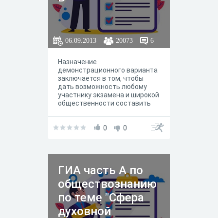
06.09.2013
20073
6
Назначение
демонстрационного варианта
заключается в том, чтобы
дать возможность любому
участнику экзамена и широкой
общественности составить
представление о структуре
будущих КИМ, количестве
заданий, их форме, уровне
0
0
сложности.
ГИА часть А по
обществознанию
по теме "Сфера
духовной