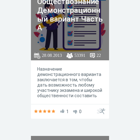
Обществознание
Демонстрационн
ый вариант Часть
А
28.08.2013
53391
22
Назначение
демонстрационного варианта
заключается в том, чтобы
дать возможность любому
участнику экзамена и широкой
общественности составить
представление о структуре
будущих КИМ, количестве
заданий, их форме, уровне
1
0
сложности.