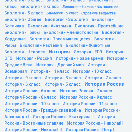
Биология - 9 класс
Биология - 8 класс
Биология - 7
класс
Биология - 6 класс
Биология - 6 класс - Фотосинтез
Биология - 5 класс
Биология - 5 класс - Строение вещества
Биология - Общее
Биология - Зоология
Биология -
Ботаника
Биология - Анатомия
Биология - Простейшие
Биология - Грибы
Биология - Членистоногие
Биология -
Хордовые
Биология - Пресмыкающиеся
Биология -
Рыбы
Биология - Растения
Биология - Животные
История
Биология - Человек
История - ЕГЭ
История -
ОГЭ
История - Россия
История - Новое время
История -
Средние Века
История - Древний мир
История -
Всемирная
История - 11 класс
История - 10 класс
История - 9 класс
История - 8 класс
История - 7 класс
История России
История - 6 класс
История - 5 класс
История России - 6 класс
История России - 7 класс
История России - 8 класс
История России - 9 класс
История России - 10 класс
История России - 11 класс
История России - Гражданская война
История России -
Александр I
История России - Екатерина II
История
России - Восточные славяне
История России - Николай I
История России - Николай II
История России - Петр I