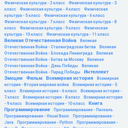
Физическая культура - 2 класс
Физическая культура - 3
класс
Физическая культура - 4 класс
Физическая
культура - 5 класс
Физическая культура - 6 класс
Физическая культура - 7 класс
Физическая культура - 8
класс
Физическая культура - 9 класс
Физическая
культура - 10 класс
Физическая культура - 11 класс
Великая Отечественная Война
Великая
Отечественная Война - Сталинградская битва
Великая
Отечественная Война - Блокада Ленинграда
Великая
Отечественная Война - Битва за Москву
Великая
Отечественная Война - День Победы
Великая
Интеллект
Отечественная Война - Парад Победы
Эмоции
Фильм
Всемирная история
Всемирная
история - Вторая мировая война
Всемирная история - 5
класс
Всемирная история - 6 класс
Всемирная история -
7 класс
Всемирная история - 8 класс
Всемирная история
Книга
- 9 класс
Всемирная история - 10 класс
Программирование
Программирование - Паскаль
Программирование - Visual Basic
Программирование -
Java
Программирование - Python
Программирование -