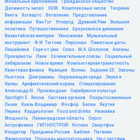
Мобильные приложения
Гражданское общество
Делимость чисел
ЗОЖ
Комплексные числа
Теорема
Виета
Хогвартс
Ветвление
Представление
информации
Ван Гог
Углерод
Древний Рим
Внешняя
политика
Путешественники
Броуновское движение
Византийская империя
Умножение
Музыкальный
инструмент
Ф.И. Тютчев
Персонал
Памятные даты
Лишайники
Горе от ума
Союз
М.А. Шолохов
Алкины
Прокариоты
Лаки
Сочинительные союзы
Социальный
либерализм
Новое время
Компьютерная грамотность
Квантовая физика
Франция
Волны
Задание 25
Законы
Ньютона
Диаграммы
Окружающая среда
Звуки и
буквы
Арифметический корень
Стимулирование
Александр III
Производная
Серебряное копытце
Spotlight 5
Весна
Система органов
Покрытосеменные
Лыжи
Князь Владимир
Фосфор
Белки
Якутия
Лирика
Кардиология
Food and drinks
Незнайка
Мощность
Ленинградская область
Спрос
Астрофизика
ГИП НОСТРОЙ
Котики
Смартфон
Кондитер
Праздники России
Библия
Питание
Физиология
Площадь многоугольника
Не с частями