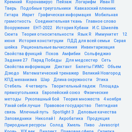
Кремний
Коронавирус
Пейзаж
Логарифм
Иван III
Тверь
Подобные треугольники
Кавказский пленник
Гитара
Иврит
Графическая информация
Мобильная
грамотность
Соединительная ткань
Главное слово
Вооружение
ЕНТ-2022
История Кубани
И.С. Шмелёв
Сюита
Теория относительности
Язык R
Иммунитет
12
июня
История конституции
ПДД для всей семьи
Серая
шейка
Рациональные вычисления
Инвентаризация
Свойства функций
Псков
Амфибии
Сольфеджио
Задание 27
Парад Победы
Для медсестер
Сеть
Свойства информации
Диктант
Билеты ГИМС
Объем
Дзюдо
Математический тренажер
Великий Новгород
КПД механизма
Шар
Длина окружности
Этика
Стебель
4 четверть
Творительный падеж
Площадь
прямоугольника
Европейский союз
Физические
методы
Рукопашный бой
Теория множеств
4 ноября
Узнай себя лучше
Правовое государство
Пептидная
связь
Млечный путь
Spotlight 3
Деловые качества
Заповедники
Николай I
Акробатика
Продукция
Природные ресурсы
Солод
Хмель
Пиво
Javascript
Кровь
XIX век
Диалект
Правовая сфера
Скрипка