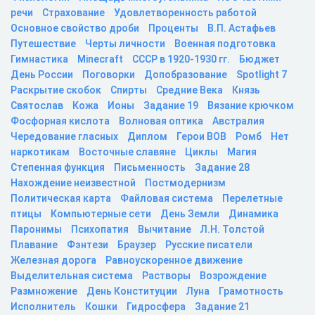
речи
Страхование
Удовлетворенность работой
Основное свойство дроби
Проценты
В.П. Астафьев
Путешествие
Черты личности
Военная подготовка
Гимнастика
Minecraft
СССР в 1920-1930 гг.
Бюджет
День России
Поговорки
Допобразование
Spotlight 7
Раскрытие скобок
Спирты
Средние Века
Князь
Святослав
Кожа
Ионы
Задание 19
Вязание крючком
Фосфорная кислота
Волновая оптика
Австралия
Чередование гласных
Диплом
Герои ВОВ
Ромб
Нет
наркотикам
Восточные славяне
Циклы
Магия
Степенная функция
Письменность
Задание 28
Нахождение неизвестной
Постмодернизм
Политическая карта
Файловая система
Перелетные
птицы
Компьютерные сети
День Земли
Динамика
Паронимы
Психопатия
Вычитание
Л.Н. Толстой
Плавание
Фэнтези
Браузер
Русские писатели
Железная дорога
Равноускоренное движение
Выделительная система
Растворы
Возрождение
Размножение
День Конституции
Луна
Грамотность
Исполнитель
Кошки
Гидросфера
Задание 21