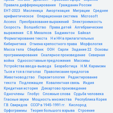
Правила дифференцирования
Гражданин России
ЕНТ-2023
Масленица
Амортизация
Миграции
Среднее
арифметическое
Операционная система
Microsoft
Access
Преобразование выражений
Электроемкость
Скорость
Волшебство
Права детей
Алгебраические
выражения
С.В. Михалков
Бадминтон
Байкал
Форматирование текста
Н и НН в прилагательных
Кибернетика
Отмена крепостного права
Морфология
Масса тела
Сбербанк
ООН
Сарли
Задание 22
Основы
программирования
Скалярное произведение
Северная
война
Односоставные предложения
Массивы
Устройства ввода-вывода
Безработица
Н.М. Карамзин
Ться и тся в глаголах
Правописание предлогов
Животноводство
Паразитология
Редактирование
текста
Подлежащее
Ковалентная связь
Индия
Кредитная история
Декартово произведение
Одночлены
Глобус
Сложные слова
Судьба человека
Гласные звуки
Мощность множества
Республика Корея
Г.В. Свиридов
СССР в 1945-1991 гг.
Кислород
Орфограммы
Теория большого взрыва
Строение