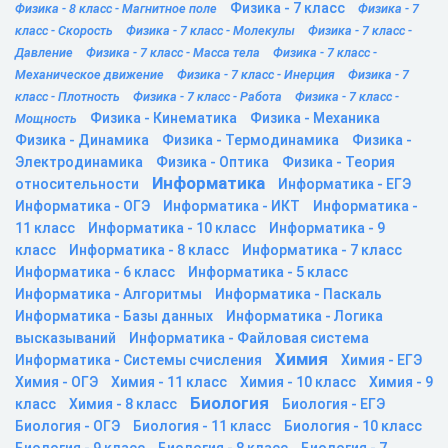
Физика - 7 класс
Физика - 8 класс - Магнитное поле
Физика - 7
класс - Скорость
Физика - 7 класс - Молекулы
Физика - 7 класс -
Давление
Физика - 7 класс - Масса тела
Физика - 7 класс -
Механическое движение
Физика - 7 класс - Инерция
Физика - 7
класс - Плотность
Физика - 7 класс - Работа
Физика - 7 класс -
Физика - Кинематика
Физика - Механика
Мощность
Физика - Динамика
Физика - Термодинамика
Физика -
Электродинамика
Физика - Оптика
Физика - Теория
Информатика
относительности
Информатика - ЕГЭ
Информатика - ОГЭ
Информатика - ИКТ
Информатика -
11 класс
Информатика - 10 класс
Информатика - 9
класс
Информатика - 8 класс
Информатика - 7 класс
Информатика - 6 класс
Информатика - 5 класс
Информатика - Алгоритмы
Информатика - Паскаль
Информатика - Базы данных
Информатика - Логика
высказываний
Информатика - Файловая система
Химия
Информатика - Системы счисления
Химия - ЕГЭ
Химия - ОГЭ
Химия - 11 класс
Химия - 10 класс
Химия - 9
Биология
класс
Химия - 8 класс
Биология - ЕГЭ
Биология - ОГЭ
Биология - 11 класс
Биология - 10 класс