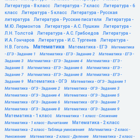
Литература - 8 класс
Литература - 7 класс
Литература - 6
класс
Литература - 5 класс
Литература - Русская
литература
Литература - Русские писатели
Литература -
М.Ю. Лермонтов
Литература - А.С. Пушкин
Литература -
Л.Н. Толстой
Литература - А.С. Грибоедов
Литература -
И.А. Гончаров
Литература - И.С. Тургенев
Литература -
Математика
Н.В. Гоголь
Математика - ЕГЭ
Математика
- ЕГЭ - Задание 1
Математика - ЕГЭ - Задание 2
Математика - ЕГЭ -
Задание 3
Математика - ЕГЭ - Задание 4
Математика - ЕГЭ -
Задание 5
Математика - ЕГЭ - Задание 6
Математика - ЕГЭ -
Задание 7
Математика - ЕГЭ - Задание 8
Математика - ЕГЭ -
Математика - ОГЭ
Задание 9
Математика - ОГЭ - Задание 1
Математика - ОГЭ - Задание 2
Математика - ОГЭ - Задание 3
Математика - ОГЭ - Задание 4
Математика - ОГЭ - Задание 5
Математика - ОГЭ - Задание 6
Математика - ОГЭ - Задание 7
Математика - ОГЭ - Задание 8
Математика - ОГЭ - Задание 9
Математика - 1 класс
Математика - 1 класс - Сложение
Математика - 2 класс
Математика - 1 класс - Вычитание
Математика - 2 класс - Таблица умножения
Математика - 2 класс -
Умножение
Математика - 2 класс - Деление
Математика - 2 класс -