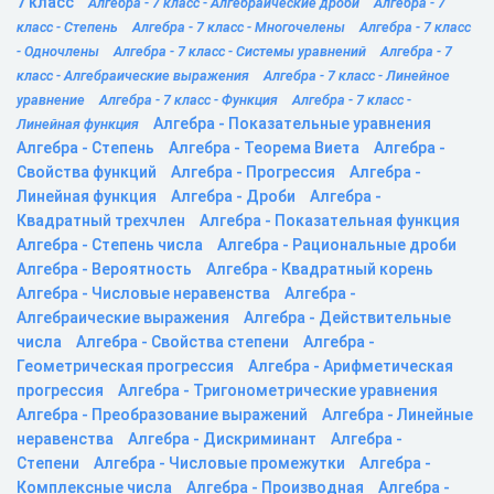
7 класс
Алгебра - 7 класс - Алгебраические дроби
Алгебра - 7
класс - Степень
Алгебра - 7 класс - Многочелены
Алгебра - 7 класс
- Одночлены
Алгебра - 7 класс - Системы уравнений
Алгебра - 7
класс - Алгебраические выражения
Алгебра - 7 класс - Линейное
уравнение
Алгебра - 7 класс - Функция
Алгебра - 7 класс -
Алгебра - Показательные уравнения
Линейная функция
Алгебра - Степень
Алгебра - Теорема Виета
Алгебра -
Свойства функций
Алгебра - Прогрессия
Алгебра -
Линейная функция
Алгебра - Дроби
Алгебра -
Квадратный трехчлен
Алгебра - Показательная функция
Алгебра - Степень числа
Алгебра - Рациональные дроби
Алгебра - Вероятность
Алгебра - Квадратный корень
Алгебра - Числовые неравенства
Алгебра -
Алгебраические выражения
Алгебра - Действительные
числа
Алгебра - Свойства степени
Алгебра -
Геометрическая прогрессия
Алгебра - Арифметическая
прогрессия
Алгебра - Тригонометрические уравнения
Алгебра - Преобразование выражений
Алгебра - Линейные
неравенства
Алгебра - Дискриминант
Алгебра -
Степени
Алгебра - Числовые промежутки
Алгебра -
Комплексные числа
Алгебра - Производная
Алгебра -