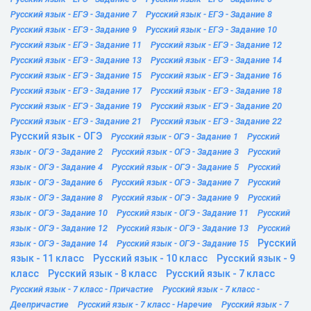
Русский язык - ЕГЭ - Задание 7
Русский язык - ЕГЭ - Задание 8
Русский язык - ЕГЭ - Задание 9
Русский язык - ЕГЭ - Задание 10
Русский язык - ЕГЭ - Задание 11
Русский язык - ЕГЭ - Задание 12
Русский язык - ЕГЭ - Задание 13
Русский язык - ЕГЭ - Задание 14
Русский язык - ЕГЭ - Задание 15
Русский язык - ЕГЭ - Задание 16
Русский язык - ЕГЭ - Задание 17
Русский язык - ЕГЭ - Задание 18
Русский язык - ЕГЭ - Задание 19
Русский язык - ЕГЭ - Задание 20
Русский язык - ЕГЭ - Задание 21
Русский язык - ЕГЭ - Задание 22
Русский язык - ОГЭ
Русский язык - ОГЭ - Задание 1
Русский
язык - ОГЭ - Задание 2
Русский язык - ОГЭ - Задание 3
Русский
язык - ОГЭ - Задание 4
Русский язык - ОГЭ - Задание 5
Русский
язык - ОГЭ - Задание 6
Русский язык - ОГЭ - Задание 7
Русский
язык - ОГЭ - Задание 8
Русский язык - ОГЭ - Задание 9
Русский
язык - ОГЭ - Задание 10
Русский язык - ОГЭ - Задание 11
Русский
язык - ОГЭ - Задание 12
Русский язык - ОГЭ - Задание 13
Русский
Русский
язык - ОГЭ - Задание 14
Русский язык - ОГЭ - Задание 15
язык - 11 класс
Русский язык - 10 класс
Русский язык - 9
класс
Русский язык - 8 класс
Русский язык - 7 класс
Русский язык - 7 класс - Причастие
Русский язык - 7 класс -
Деепричастие
Русский язык - 7 класс - Наречие
Русский язык - 7