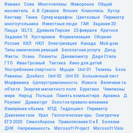
Измаил
Сова
Многочелены
Жаворонок
Общий
множитель
А. В. Суворов
Япония
Клинопись
Хутор
Кентавр
Танки
Супер марафон
Цветковые
Периметр
многоугольника
Известные люди
ГАИ
Задание 20
Пицца
IELTS
Древняя Персия
23 февраля
Кратное
Задание 15
Кустарники
Формализация
Сборная
России
КХЛ
НХЛ
Электризация
Канада
Мой дом
Типы химических реакций
Бесплатная услуга
Диод
Факты
Осень
Планеты
Динамометр
Дядя Степа
ГТО
Иван Грозный
Тактика
Кино для детей
Употребление спиртного
Мцыри
Unit 01
Тюмень
Бэла
Равнины
Донбасс
Unit 02
Unit 03
Больничный лист
Морфемика
Целеустремленность
Изжога
Величини та
об'єкти
Энергия магнитного поля
Буратино
Чемпионы
мира
Народ
Польша
Память компьютера
Архаика
Д.
Роулинг
Драматург
Золотое правило механики
Измерение объема
КПД
Гидроцикл
Периметр
Давление газа
Урал
Геологические эры
Снегурочка
ЕГЭ 2020
Самооборона
Правописание О и Ё
Болезни
ДНК
Напряженность
Microsoft Project
Microsoft Visio